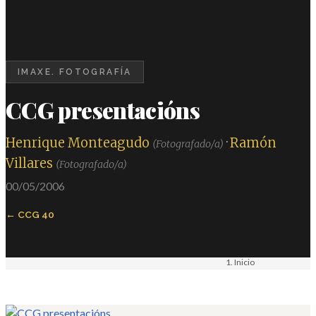
IMAXE. FOTOGRAFÍA
CCG presentacións
Henrique Monteagudo
·
Ramón
(Fotografado/a)
Villares
(Fotografado/a)
00/05/2006
CCG 40
Inicio
Materiais
Imaxe. Fotografía