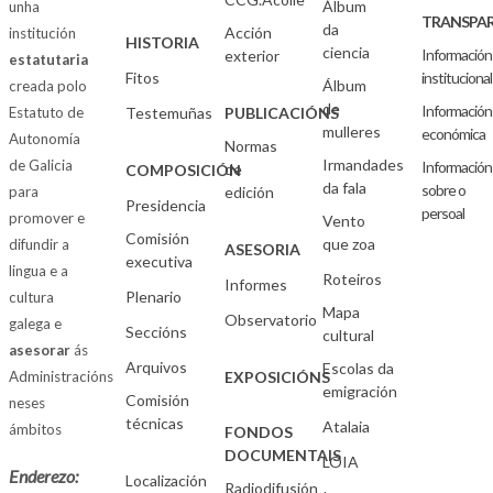
Álbum
unha
TRANSPAR
da
Acción
institución
HISTORIA
ciencia
Información
exterior
estatutaria
Fitos
institucional
Álbum
creada polo
de
Información
Estatuto de
Testemuñas
PUBLICACIÓNS
mulleres
económica
Autonomía
Normas
Irmandades
de Galicia
Información
de
COMPOSICIÓN
da fala
sobre o
para
edición
Presidencia
persoal
promover e
Vento
Comisión
que zoa
difundir a
ASESORIA
executiva
lingua e a
Roteiros
Informes
Plenario
cultura
Mapa
Observatorio
galega e
Seccións
cultural
asesorar
ás
Arquivos
Escolas da
Administracións
EXPOSICIÓNS
emigración
Comisión
neses
técnicas
Atalaia
ámbitos
FONDOS
DOCUMENTAIS
LOIA
Enderezo:
Localización
Radiodifusión