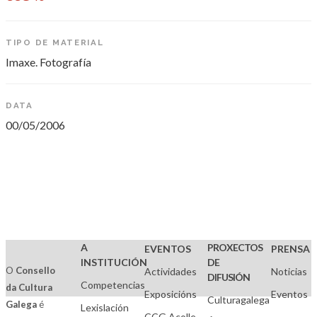
TIPO DE MATERIAL
Imaxe. Fotografía
DATA
00/05/2006
A
PROXECTOS
EVENTOS
PRENSA
INSTITUCIÓN
DE
O
Consello
Actividades
Noticias
DIFUSIÓN
Competencias
da Cultura
Exposicións
Eventos
Culturagalega
Galega
é
Lexislación
CCG.Acolle