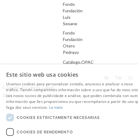
Fondo
Fundación
Luís
Seoane
Fondo
Fundación
Otero
Pedrayo
Catálogo.OPAC
Este sitio web usa cookies
Aviso Legal
FB
TW
IG
Usamos cookies para personalizar contido, anuncios e analizar o noso
Consello da Cultura Galega.
tráfico. Tamén compartimos información sobre o uso que fai do noso siti
2016
cos nosos socios de publicidade e análise, que poden combinala con outr
información que lles proporcionou ou que recompilaron a partir do uso q
faga dos seus servizos.
Le máis
COOKIES ESTRICTAMENTE NECESARIAS
COOKIES DE RENDEMENTO