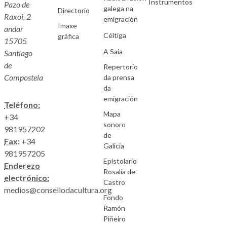
Instrumentos
Pazo de
galega na
Directorio
Raxoi, 2
emigración
Imaxe
andar
Céltiga
gráfica
15705
A Saia
Santiago
de
Repertorio
Compostela
da prensa
da
emigración
Teléfono:
Mapa
+34
sonoro
981957202
de
Fax:
+34
Galicia
981957205
Epistolario
Enderezo
Rosalía de
electrónico:
Castro
medios@consellodacultura.org
Fondo
Ramón
Piñeiro