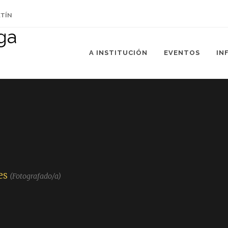
ETÍN
A INSTITUCIÓN
EVENTOS
IN
es
(Fotografado/a)