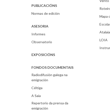
Vento 
PUBLICACIÓNS
Roteir
Normas de edición
Mapa c
Escola
ASESORIA
Atalaia
Informes
LOIA
Observatorio
Instr
EXPOSICIÓNS
FONDOS DOCUMENTAIS
Radiodifusión galega na
emigración
Céltiga
A Saia
Repertorio da prensa da
emigración