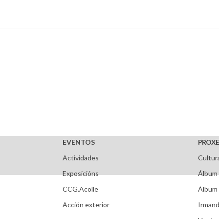
EVENTOS
PROXE
Actividades
Cultur
Exposicións
Álbum 
CCG.Acolle
Álbum 
Acción exterior
Irmand