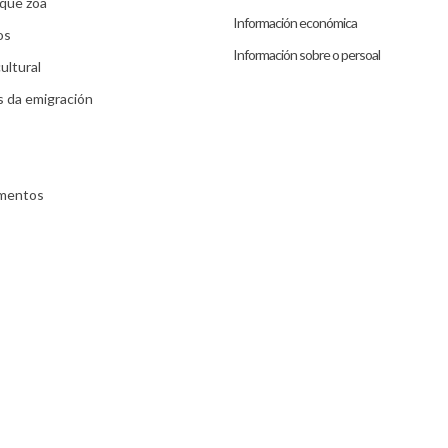
que zoa
Información económica
os
Información sobre o persoal
ultural
s da emigración
umentos