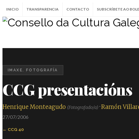
INICIO
TRANSPARENCIA
CONTACTO
SUBSCRÍBETE AO BOL
IMAXE. FOTOGRAFÍA
CCG presentacións
Henrique Monteagudo
·
Ramón Villar
(Fotografado/a)
27/07/2006
CCG 40