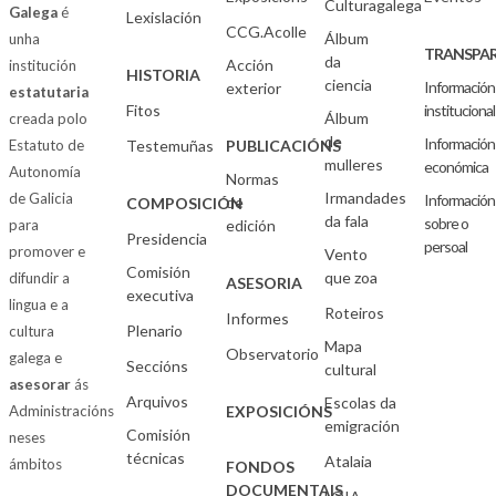
Culturagalega
Galega
é
Lexislación
CCG.Acolle
Álbum
unha
TRANSPAR
da
Acción
institución
HISTORIA
ciencia
Información
exterior
estatutaria
Fitos
institucional
Álbum
creada polo
de
Información
Estatuto de
Testemuñas
PUBLICACIÓNS
mulleres
económica
Autonomía
Normas
Irmandades
de Galicia
Información
de
COMPOSICIÓN
da fala
sobre o
para
edición
Presidencia
persoal
promover e
Vento
Comisión
que zoa
difundir a
ASESORIA
executiva
lingua e a
Roteiros
Informes
Plenario
cultura
Mapa
Observatorio
galega e
Seccións
cultural
asesorar
ás
Arquivos
Escolas da
Administracións
EXPOSICIÓNS
emigración
Comisión
neses
técnicas
Atalaia
ámbitos
FONDOS
DOCUMENTAIS