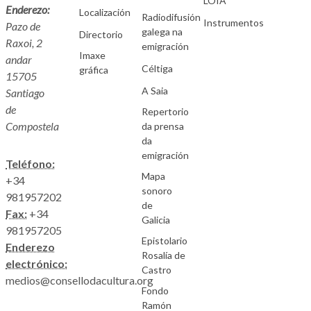
LOIA
Enderezo:
Localización
Radiodifusión
Instrumentos
Pazo de
galega na
Directorio
Raxoi, 2
emigración
Imaxe
andar
Céltiga
gráfica
15705
A Saia
Santiago
de
Repertorio
Compostela
da prensa
da
emigración
Teléfono:
Mapa
+34
sonoro
981957202
de
Fax:
+34
Galicia
981957205
Epistolario
Enderezo
Rosalía de
electrónico:
Castro
medios@consellodacultura.org
Fondo
Ramón