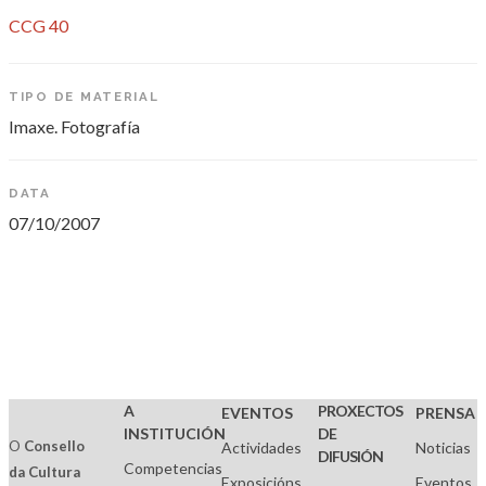
CCG 40
TIPO DE MATERIAL
Imaxe. Fotografía
DATA
07/10/2007
A
PROXECTOS
EVENTOS
PRENSA
INSTITUCIÓN
DE
O
Consello
Actividades
Noticias
DIFUSIÓN
Competencias
da Cultura
Exposicións
Eventos