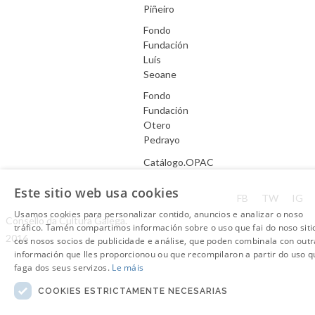
Piñeiro
Fondo
Fundación
Luís
Seoane
Fondo
Fundación
Otero
Pedrayo
Catálogo.OPAC
Este sitio web usa cookies
Aviso Legal
FB
TW
IG
Usamos cookies para personalizar contido, anuncios e analizar o noso
Consello da Cultura Galega.
tráfico. Tamén compartimos información sobre o uso que fai do noso siti
2016
cos nosos socios de publicidade e análise, que poden combinala con outr
información que lles proporcionou ou que recompilaron a partir do uso q
faga dos seus servizos.
Le máis
COOKIES ESTRICTAMENTE NECESARIAS