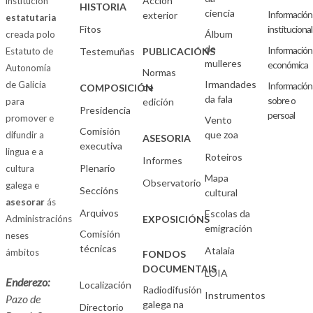
Acción
institución
HISTORIA
ciencia
Información
exterior
estatutaria
Fitos
institucional
Álbum
creada polo
de
Información
Estatuto de
Testemuñas
PUBLICACIÓNS
mulleres
económica
Autonomía
Normas
Irmandades
de Galicia
Información
de
COMPOSICIÓN
da fala
sobre o
para
edición
Presidencia
persoal
promover e
Vento
Comisión
que zoa
difundir a
ASESORIA
executiva
lingua e a
Roteiros
Informes
Plenario
cultura
Mapa
Observatorio
galega e
Seccións
cultural
asesorar
ás
Arquivos
Escolas da
Administracións
EXPOSICIÓNS
emigración
Comisión
neses
técnicas
Atalaia
ámbitos
FONDOS
DOCUMENTAIS
LOIA
Enderezo:
Localización
Radiodifusión
Instrumentos
Pazo de
galega na
Directorio