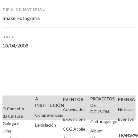
TIPO DE MATERIAL
Imaxe. Fotografía
DATA
18/04/2008
A
PROXECTOS
EVENTOS
PRENSA
INSTITUCIÓN
DE
O
Consello
Actividades
Noticias
DIFUSIÓN
Competencias
da Cultura
Exposicións
Eventos
Culturagalega
Galega
é
Lexislación
CCG.Acolle
Álbum
unha
TRANSPAR
da