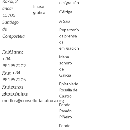
Raxoi, 2
emigración
Imaxe
andar
Céltiga
gráfica
15705
A Saia
Santiago
de
Repertorio
Compostela
da prensa
da
emigración
Teléfono:
Mapa
+34
sonoro
981957202
de
Fax:
+34
Galicia
981957205
Epistolario
Enderezo
Rosalía de
electrónico:
Castro
medios@consellodacultura.org
Fondo
Ramón
Piñeiro
Fondo