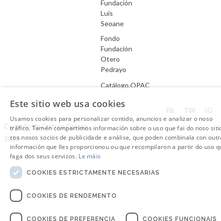
Fundación
Luís
Seoane
Fondo
Fundación
Otero
Pedrayo
Catálogo.OPAC
Este sitio web usa cookies
Aviso Legal
FB
TW
IG
Usamos cookies para personalizar contido, anuncios e analizar o noso
Consello da Cultura Galega.
tráfico. Tamén compartimos información sobre o uso que fai do noso siti
cos nosos socios de publicidade e análise, que poden combinala con outr
2016
información que lles proporcionou ou que recompilaron a partir do uso q
faga dos seus servizos.
Le máis
COOKIES ESTRICTAMENTE NECESARIAS
COOKIES DE RENDEMENTO
COOKIES DE PREFERENCIA
COOKIES FUNCIONAIS