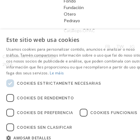
Fondo
Fundación
Otero
Pedrayo
Catálogo.OPAC
Este sitio web usa cookies
Aviso Legal
FB
TW
IG
Usamos cookies para personalizar contido, anuncios e analizar o noso
tráfico. Tamén compartimos información sobre o uso que fai do noso siti
Consello da Cultura Galega.
cos nosos socios de publicidade e análise, que poden combinala con outr
2016
información que lles proporcionou ou que recompilaron a partir do uso q
faga dos seus servizos.
Le máis
COOKIES ESTRICTAMENTE NECESARIAS
COOKIES DE RENDEMENTO
COOKIES DE PREFERENCIA
COOKIES FUNCIONAIS
COOKIES SEN CLASIFICAR
AMOSAR DETALLES