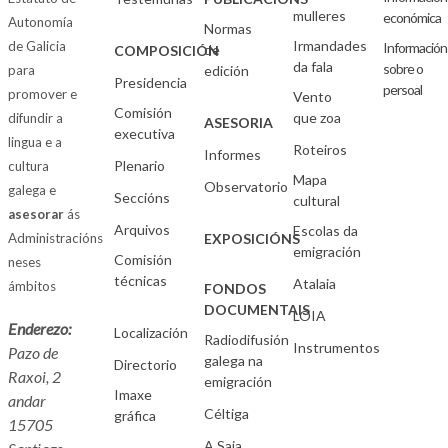
mulleres
económica
Autonomía
Normas
Irmandades
de Galicia
Información
de
COMPOSICIÓN
da fala
sobre o
para
edición
Presidencia
persoal
promover e
Vento
Comisión
que zoa
difundir a
ASESORIA
executiva
lingua e a
Roteiros
Informes
Plenario
cultura
Mapa
Observatorio
galega e
Seccións
cultural
asesorar
ás
Arquivos
Escolas da
Administracións
EXPOSICIÓNS
emigración
Comisión
neses
técnicas
Atalaia
ámbitos
FONDOS
DOCUMENTAIS
LOIA
Enderezo:
Localización
Radiodifusión
Instrumentos
Pazo de
galega na
Directorio
Raxoi, 2
emigración
Imaxe
andar
Céltiga
gráfica
15705
A Saia