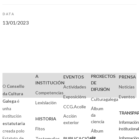
DATA
13/01/2023
A
PROXECTOS
EVENTOS
PRENSA
INSTITUCIÓN
DE
O
Consello
Actividades
Noticias
DIFUSIÓN
Competencias
da Cultura
Exposicións
Eventos
Culturagalega
Galega
é
Lexislación
CCG.Acolle
Álbum
unha
TRANSPAR
da
Acción
institución
HISTORIA
ciencia
Información
exterior
estatutaria
Fitos
institucional
Álbum
creada polo
de
Información
Estatuto de
Testemuñas
PUBLICACIÓNS