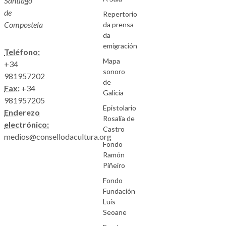
Santiago
de
Repertorio
Compostela
da prensa
da
emigración
Teléfono:
Mapa
+34
sonoro
981957202
de
Fax:
+34
Galicia
981957205
Epistolario
Enderezo
Rosalía de
electrónico:
Castro
medios@consellodacultura.org
Fondo
Ramón
Piñeiro
Fondo
Fundación
Luís
Seoane