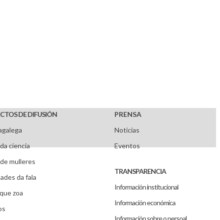
CTOS DE DIFUSIÓN
PRENSA
agalega
Noticias
da ciencia
Eventos
de mulleres
TRANSPARENCIA
ades da fala
Información institucional
que zoa
Información económica
os
Información sobre o persoal