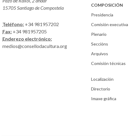
Pazo de Raxoi, 2 andar
COMPOSICIÓN
15705 Santiago de Compostela
Presidencia
Teléfono:
+34 981957202
Comisión executiva
Fax:
+34 981957205
Plenario
Enderezo electrónico:
Seccións
medios@consellodacultura.org
Arquivos
Comisión técnicas
Localización
Directorio
Imaxe gráfica