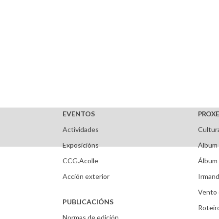
EVENTOS
PROXE
Actividades
Cultur
Exposicións
Álbum 
CCG.Acolle
Álbum 
Acción exterior
Irmand
Vento 
PUBLICACIÓNS
Roteir
Normas de edición