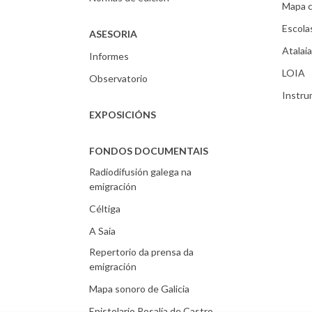
Mapa c
Escola
ASESORIA
Atalaia
Informes
LOIA
Observatorio
Instr
EXPOSICIÓNS
FONDOS DOCUMENTAIS
Radiodifusión galega na
emigración
Céltiga
A Saia
Repertorio da prensa da
emigración
Mapa sonoro de Galicia
Epistolario Rosalía de Castro