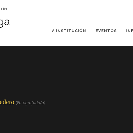
ETÍN
A INSTITUCIÓN
EVENTOS
IN
edero
(Fotografado/a)