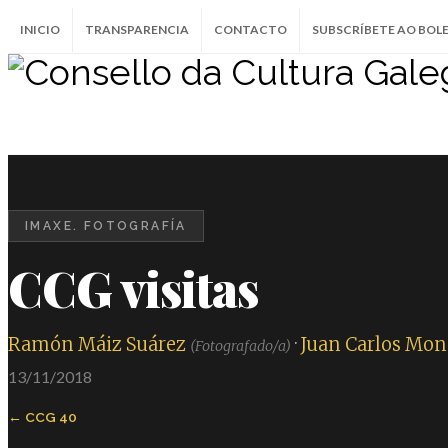
INICIO
TRANSPARENCIA
CONTACTO
SUBSCRÍBETE AO BOL
IMAXE. FOTOGRAFÍA
CCG visitas
Ramón Máiz Suárez
·
Juan Carlos Mon
(Fotografado/a)
13/11/2018
CCG 40