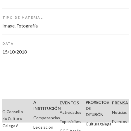
TIPO DE MATERIAL
Imaxe. Fotografía
DATA
15/10/2018
A
PROXECTOS
EVENTOS
PRENSA
INSTITUCIÓN
DE
O
Consello
Actividades
Noticias
DIFUSIÓN
Competencias
da Cultura
Exposicións
Eventos
Culturagalega
Galega
é
Lexislación
CCG.Acolle