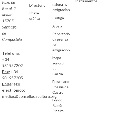
Instrumentos
Pazo de
galega na
Directorio
Raxoi, 2
emigración
Imaxe
andar
Céltiga
gráfica
15705
A Saia
Santiago
de
Repertorio
Compostela
da prensa
da
emigración
Teléfono:
Mapa
+34
sonoro
981957202
de
Fax:
+34
Galicia
981957205
Epistolario
Enderezo
Rosalía de
electrónico:
Castro
medios@consellodacultura.org
Fondo
Ramón
Piñeiro