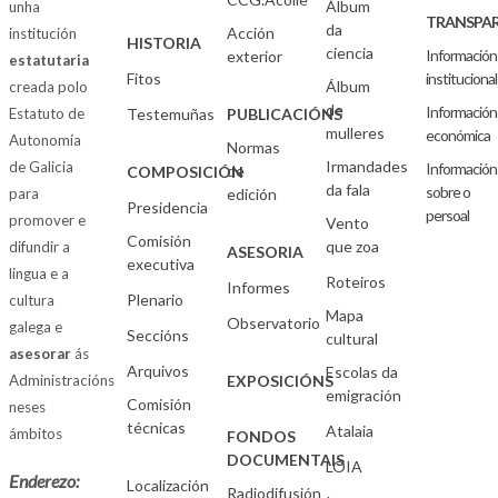
Álbum
unha
TRANSPAR
da
Acción
institución
HISTORIA
ciencia
Información
exterior
estatutaria
Fitos
institucional
Álbum
creada polo
de
Información
Estatuto de
Testemuñas
PUBLICACIÓNS
mulleres
económica
Autonomía
Normas
Irmandades
de Galicia
Información
de
COMPOSICIÓN
da fala
sobre o
para
edición
Presidencia
persoal
promover e
Vento
Comisión
que zoa
difundir a
ASESORIA
executiva
lingua e a
Roteiros
Informes
Plenario
cultura
Mapa
Observatorio
galega e
Seccións
cultural
asesorar
ás
Arquivos
Escolas da
Administracións
EXPOSICIÓNS
emigración
Comisión
neses
técnicas
Atalaia
ámbitos
FONDOS
DOCUMENTAIS
LOIA
Enderezo:
Localización
Radiodifusión