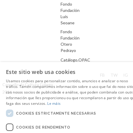
Fondo
Fundación
Luís
Seoane
Fondo
Fundación
Otero
Pedrayo
Catálogo.OPAC
Este sitio web usa cookies
Aviso Legal
FB
TW
IG
Usamos cookies para personalizar contido, anuncios e analizar o noso
Consello da Cultura Galega.
tráfico. Tamén compartimos información sobre o uso que fai do noso siti
2016
cos nosos socios de publicidade e análise, que poden combinala con outr
información que lles proporcionou ou que recompilaron a partir do uso q
faga dos seus servizos.
Le máis
COOKIES ESTRICTAMENTE NECESARIAS
COOKIES DE RENDEMENTO