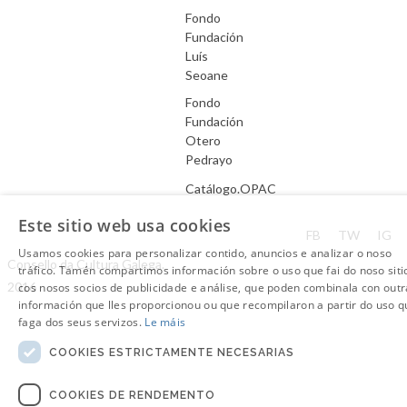
Fondo
Fundación
Luís
Seoane
Fondo
Fundación
Otero
Pedrayo
Catálogo.OPAC
Este sitio web usa cookies
Aviso Legal
FB
TW
IG
Usamos cookies para personalizar contido, anuncios e analizar o noso
Consello da Cultura Galega.
tráfico. Tamén compartimos información sobre o uso que fai do noso siti
2016
cos nosos socios de publicidade e análise, que poden combinala con outr
información que lles proporcionou ou que recompilaron a partir do uso q
faga dos seus servizos.
Le máis
COOKIES ESTRICTAMENTE NECESARIAS
COOKIES DE RENDEMENTO