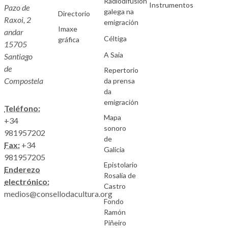
Radiodifusión
Instrumentos
Pazo de
galega na
Directorio
Raxoi, 2
emigración
Imaxe
andar
Céltiga
gráfica
15705
A Saia
Santiago
de
Repertorio
Compostela
da prensa
da
emigración
Teléfono:
Mapa
+34
sonoro
981957202
de
Fax:
+34
Galicia
981957205
Epistolario
Enderezo
Rosalía de
electrónico:
Castro
medios@consellodacultura.org
Fondo
Ramón
Piñeiro