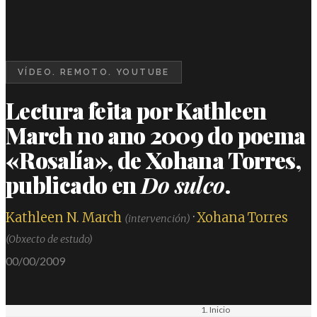
VÍDEO. REMOTO. YOUTUBE
Lectura feita por Kathleen
March no ano 2009 do poema
«Rosalía», de Xohana Torres,
publicado en
Do sulco
.
Kathleen N. March
·
Xohana Torres
(intervención)
(Obxecto de estudo)
00/00/2009
Inicio