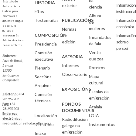
da
Estatuto de
HISTORIA
Información
exterior
ciencia
Autonomía de
Fitos
institucional
Galicia para
Álbum
promover e
Testemuñas
PUBLICACIÓNS
Información
difundir a lingua
de
e a cultura
económica
mulleres
Normas
galega e
COMPOSICIÓN
de
Información
asesorar
ás
Irmandades
Administracións
edición
sobre o
da fala
Presidencia
neses ámbitos
persoal
Vento
Comisión
Enderezo:
ASESORIA
que zoa
executiva
Pazo de Raxoi,
Informes
2 andar
Roteiros
Plenario
15705
Observatorio
Santiago de
Mapa
Seccións
Compostela
cultural
Arquivos
EXPOSICIÓNS
Escolas da
Comisión
Teléfono:
+34
emigración
981957202
técnicas
FONDOS
Fax:
+34
Atalaia
981957205
DOCUMENTAIS
Enderezo
Localización
LOIA
electrónico:
Radiodifusión
medios@consellodacultura.org
Directorio
Instrumentos
galega na
emigración
Imaxe