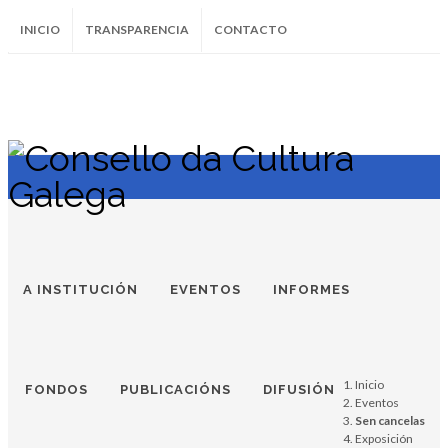
INICIO
TRANSPARENCIA
CONTACTO
SUBSCRÍBETE AO BOLETÍN
Instagram
Facebook
Twitter
Soundcloud
Youtube
+34.981.9572
correo@
SEN CANCELAS
SEN
A INSTITUCIÓN
EVENTOS
INFORMES
CANCELAS
Instituto do Castro
Inicio
de Vigo, do 4 ao 18
FONDOS
PUBLICACIÓNS
DIFUSIÓN
Eventos
Sen cancelas
de novembro de
Exposición