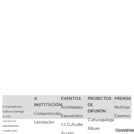
en
Facebook
Compartir
por
WhatsApp
A
EVENTOS
PROXECTOS
PRENSA
INSTITUCIÓN
DE
Actividades
Noticias
O
Consello da
DIFUSIÓN
Cultura Galega
Competencias
Exposicións
Eventos
é unha
Culturagalega
institución
Lexislación
CCG.Acolle
estatutaria
Álbum
TRANSPAR
creada polo
Acción