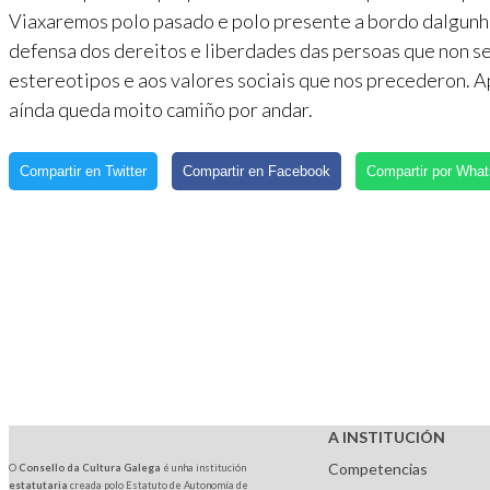
Viaxaremos polo pasado e polo presente a bordo dalgunh
defensa dos dereitos e liberdades das persoas que non se
estereotipos e aos valores sociais que nos precederon. 
aínda queda moito camiño por andar.
Compartir en Twitter
Compartir en Facebook
Compartir por Wha
A INSTITUCIÓN
Competencias
O
Consello da Cultura Galega
é unha institución
estatutaria
creada polo Estatuto de Autonomía de