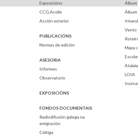
Exposicións
Álbum 
CCG.Acolle
Álbum 
Acción exterior
Irmand
Vento 
PUBLICACIÓNS
Roteir
Normas de edición
Mapa c
Escola
ASESORIA
Atalaia
Informes
LOIA
Observatorio
Instr
EXPOSICIÓNS
FONDOS DOCUMENTAIS
Radiodifusión galega na
emigración
Céltiga