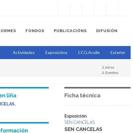
Instagram
Facebook
Twitter
Soundcloud
Youtube
+34.981.9572
correo@
FORMES
FONDOS
PUBLICACIÓNS
DIFUSIÓN
Actividades
Exposicións
CCG.Acolle
Exterior
Inicio
Eventos
Sen cancelas
Exposición
en liña
Ficha técnica
NCELAS.
Exposición
SEN CANCELAS
SEN CANCELAS
nformación