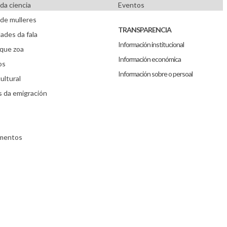
da ciencia
Eventos
de mulleres
TRANSPARENCIA
ades da fala
Información institucional
que zoa
Información económica
os
Información sobre o persoal
ultural
s da emigración
umentos