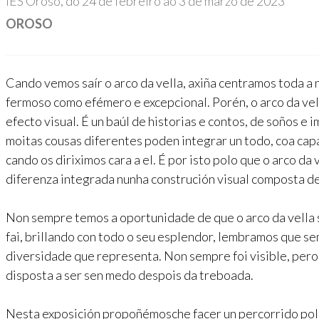
IES Oroso, do 24 de febreiro ao 3 de marzo de 2023
OROSO
Cando vemos saír o arco da vella, axiña centramos toda a 
fermoso como efémero e excepcional. Porén, o arco da vel
efecto visual. É un baúl de historias e contos, de soños e
moitas cousas diferentes poden integrar un todo, coa capa
cando os diriximos cara a el. É por isto polo que o arco da
diferenza integrada nunha construción visual composta de
Non sempre temos a oportunidade de que o arco da vella s
fai, brillando con todo o seu esplendor, lembramos que s
diversidade que representa. Non sempre foi visible, pero
disposta a ser sen medo despois da treboada.
Nesta exposición propoñémosche facer un percorrido polo 