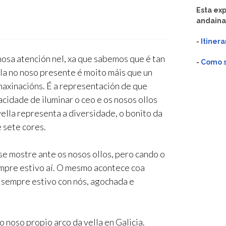
Esta ex
andaina
-
Itinera
nosa atención nel, xa que sabemos que é tan
-
Como so
la no noso presente é moito máis que un
 imaxinacións. É a representación de que
cidade de iluminar o ceo e os nosos ollos
 vella representa a diversidade, o bonito da
 sete cores.
e mostre ante os nosos ollos, pero cando o
empre estivo aí. O mesmo acontece coa
 sempre estivo con nós, agochada e
noso propio arco da vella en Galicia.