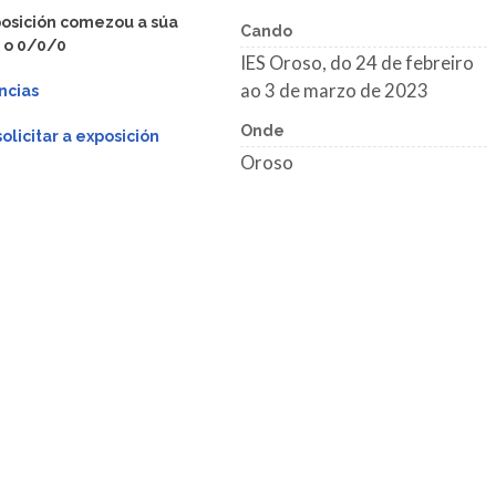
posición comezou a súa
Cando
 o 0/0/0
IES Oroso, do 24 de febreiro
ao 3 de marzo de 2023
ncias
Onde
licitar a exposición
Oroso