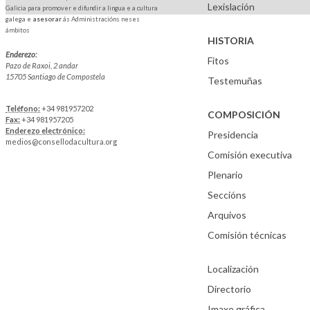
Lexislación
Galicia para promover e difundir a lingua e a cultura
galega e
asesorar
ás Administracións neses
ámbitos
HISTORIA
Enderezo:
Fitos
Pazo de Raxoi, 2 andar
15705 Santiago de Compostela
Testemuñas
Teléfono:
+34 981957202
COMPOSICIÓN
Fax:
+34 981957205
Enderezo electrónico:
Presidencia
medios@consellodacultura.org
Comisión executiva
Plenario
Seccións
Arquivos
Comisión técnicas
Localización
Directorio
Imaxe gráfica