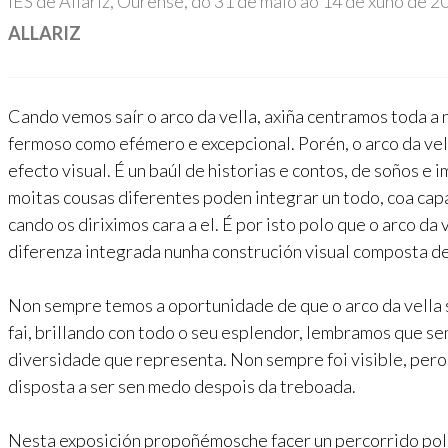
IES de Allariz, Ourense, do 31 de maio ao 14 de xuño de 2
ALLARIZ
Cando vemos saír o arco da vella, axiña centramos toda a 
fermoso como efémero e excepcional. Porén, o arco da vel
efecto visual. É un baúl de historias e contos, de soños e
moitas cousas diferentes poden integrar un todo, coa capa
cando os diriximos cara a el. É por isto polo que o arco da
diferenza integrada nunha construción visual composta de
Non sempre temos a oportunidade de que o arco da vella s
fai, brillando con todo o seu esplendor, lembramos que s
diversidade que representa. Non sempre foi visible, pero
disposta a ser sen medo despois da treboada.
Nesta exposición propoñémosche facer un percorrido polo 