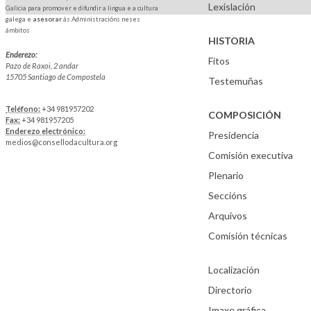
Lexislación
Galicia para promover e difundir a lingua e a cultura
galega e
asesorar
ás Administracións neses
ámbitos
HISTORIA
Enderezo:
Fitos
Pazo de Raxoi, 2 andar
15705 Santiago de Compostela
Testemuñas
Teléfono:
+34 981957202
COMPOSICIÓN
Fax:
+34 981957205
Enderezo electrónico:
Presidencia
medios@consellodacultura.org
Comisión executiva
Plenario
Seccións
Arquivos
Comisión técnicas
Localización
Directorio
Imaxe gráfica