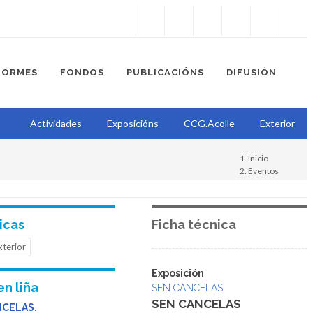
Instagram
Facebook
Twitter
Soundcloud
Youtube
+34.981.9572
correo@
FORMES
FONDOS
PUBLICACIÓNS
DIFUSIÓN
Actividades
Exposicións
CCG.Acolle
Exterior
Inicio
Eventos
Sen cancelas
Exposición
icas
Ficha técnica
xterior
Exposición
en liña
SEN CANCELAS
SEN CANCELAS
NCELAS.