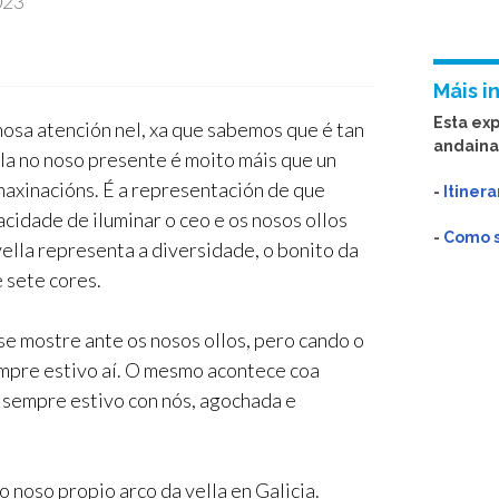
023
Máis i
Esta ex
nosa atención nel, xa que sabemos que é tan
andaina
la no noso presente é moito máis que un
 imaxinacións. É a representación de que
-
Itinera
cidade de iluminar o ceo e os nosos ollos
-
Como so
 vella representa a diversidade, o bonito da
 sete cores.
e mostre ante os nosos ollos, pero cando o
empre estivo aí. O mesmo acontece coa
 sempre estivo con nós, agochada e
noso propio arco da vella en Galicia.