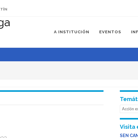
ETÍN
A INSTITUCIÓN
EVENTOS
IN
o 14 de xuño de
Temát
Acción e
Visita 
SEN CA