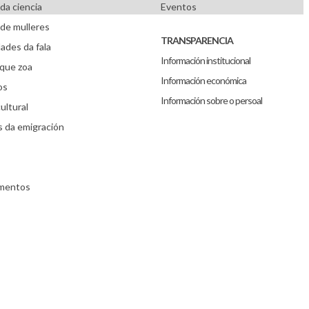
da ciencia
Eventos
de mulleres
TRANSPARENCIA
ades da fala
Información institucional
que zoa
Información económica
os
Información sobre o persoal
ultural
s da emigración
umentos