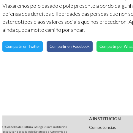
Viaxaremos polo pasado e polo presente a bordo dalgunh
defensa dos dereitos e liberdades das persoas que non se
estereotipos e aos valores sociais que nos precederon. 
aínda queda moito camiño por andar.
Compartir en Twitter
Compartir en Facebook
Compartir por Wha
A INSTITUCIÓN
Competencias
O
Consello da Cultura Galega
é unha institución
estatutaria
creada polo Estatuto de Autonomía de