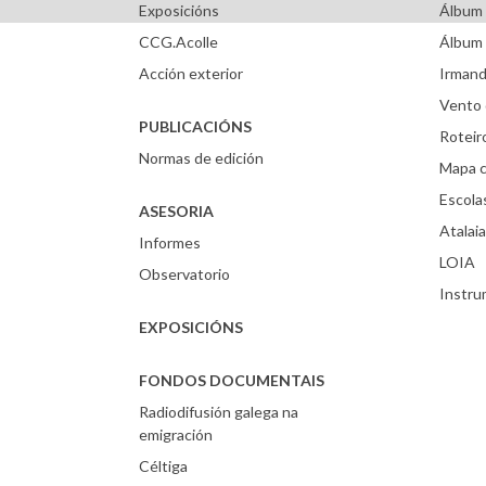
Exposicións
Álbum 
CCG.Acolle
Álbum 
Acción exterior
Irmand
Vento 
PUBLICACIÓNS
Roteir
Normas de edición
Mapa c
Escola
ASESORIA
Atalaia
Informes
LOIA
Observatorio
Instr
EXPOSICIÓNS
FONDOS DOCUMENTAIS
Radiodifusión galega na
emigración
Céltiga