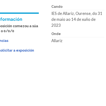
Cando
IES de Allariz, Ourense, do 31
nformación
de maio ao 14 de xuño de
2023
posición comezou a súa
 o 0/0/0
Onde
Allariz
ncias
licitar a exposición