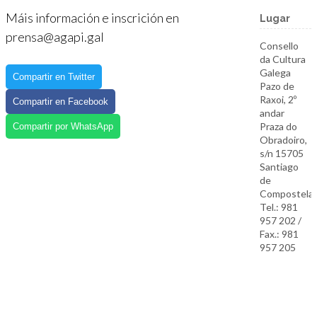
Máis información e inscrición en
Lugar
prensa@agapi.gal
Consello
da Cultura
Galega
Compartir en Twitter
Pazo de
Raxoi, 2º
Compartir en Facebook
andar
Praza do
Compartir por WhatsApp
Obradoiro,
s/n 15705
Santiago
de
Compostela
Tel.: 981
957 202 /
Fax.: 981
957 205