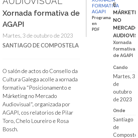
AUDIOVISUAL
E
FORMATIVA
Xornada formativa de
AGAPI
MÁRKETI
Programa
NO
AGAPI
en
MERCAD
PDF
Martes, 3 de outubro de 2023
AUDIOVI
Xornada
SANTIAGO DE COMPOSTELA
formativa
de AGAPI
Cando
O salón de actos do Consello da
Martes, 3
Cultura Galega acolle a xornada
de
formativa "Posicionamento e
outubro
Márketing no Mercado
de 2023
Audiovisual", organizada por
Onde
AGAPI, cos relatorios de Pilar
Santiago
Toro, Chelo Loureiro e Rosa
de
Bosch.
Composte