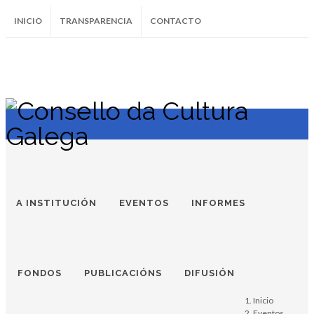
INICIO
TRANSPARENCIA
CONTACTO
SUBSCRÍBETE AO BOLETÍN
Instagram
Facebook
Twitter
Soundcloud
Youtube
+34.981.9572
correo@
A INSTITUCIÓN
EVENTOS
INFORMES
CCG. ACOLLE |
Posicionamento e
FONDOS
PUBLICACIÓNS
DIFUSIÓN
Márketing no
Inicio
Eventos