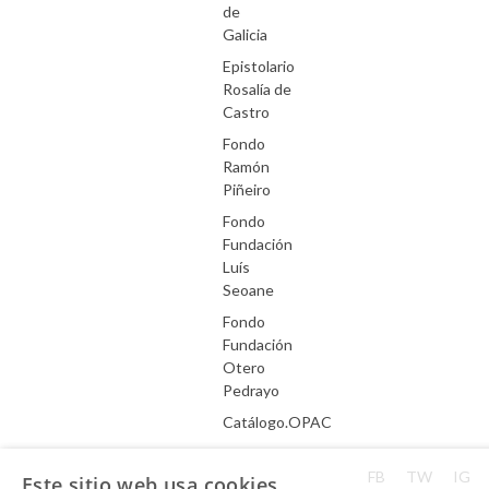
de
Galicia
Epistolario
Rosalía de
Castro
Fondo
Ramón
Piñeiro
Fondo
Fundación
Luís
Seoane
Fondo
Fundación
Otero
Pedrayo
Catálogo.OPAC
Aviso Legal
FB
TW
IG
Este sitio web usa cookies