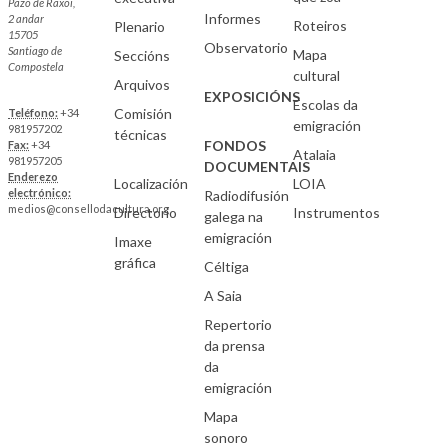
Pazo de Raxoi,
Informes
2 andar
Roteiros
Plenario
15705
Observatorio
Santiago de
Mapa
Seccións
Compostela
cultural
Arquivos
EXPOSICIÓNS
Escolas da
Comisión
Teléfono:
+34
emigración
981957202
técnicas
FONDOS
Fax:
+34
Atalaia
981957205
DOCUMENTAIS
Enderezo
Localización
LOIA
electrónico:
Radiodifusión
medios@consellodacultura.org
Directorio
Instrumentos
galega na
emigración
Imaxe
gráfica
Céltiga
A Saia
Repertorio
da prensa
da
emigración
Mapa
sonoro