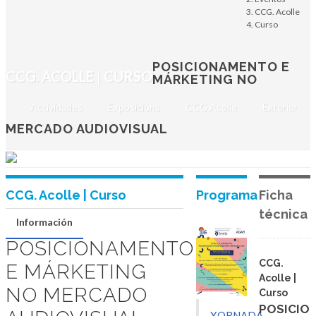
Mercado
CCG. Acolle
Curso
Audiovisual
Xornada formativa de AGAPI
POSICIONAMENTO E
CCG. ACOLLE | CURSO
MÁRKETING NO
Martes, 3 de outubro de 2023
Actividades
Exposicións
CCG.Acolle
Exterior
SANTIAGO DE COMPOSTELA
MERCADO AUDIOVISUAL
CCG. Acolle | Curso
Programa
Ficha
técnica
Información
POSICIONAMENTO
CCG.
E MÁRKETING
Acolle |
NO MERCADO
Curso
POSICIO
XORNADA