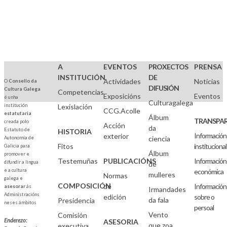
A
EVENTOS
PROXECTOS
PRENSA
INSTITUCIÓN
DE
Actividades
Noticias
O
Consello da
DIFUSIÓN
Cultura Galega
Competencias
Exposicións
Eventos
é unha
Culturagalega
institución
Lexislación
CCG.Acolle
estatutaria
Álbum
TRANSPAR
creada polo
Acción
da
Estatuto de
HISTORIA
Información
exterior
ciencia
Autonomía de
Fitos
institucional
Galicia para
Álbum
promover e
Testemuñas
PUBLICACIÓNS
Información
difundir a lingua
de
e a cultura
económica
mulleres
Normas
galega e
COMPOSICIÓN
de
Información
asesorar
ás
Irmandades
Administracións
edición
sobre o
da fala
Presidencia
neses ámbitos
persoal
Vento
Comisión
Enderezo:
ASESORIA
que zoa
executiva