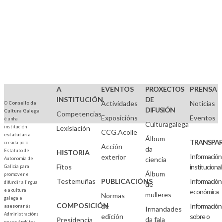
A
EVENTOS
PROXECTOS
PRENSA
INSTITUCIÓN
DE
Actividades
Noticias
O
Consello da
DIFUSIÓN
Cultura Galega
Competencias
Exposicións
Eventos
é unha
Culturagalega
institución
Lexislación
CCG.Acolle
estatutaria
Álbum
TRANSPAR
creada polo
Acción
da
Estatuto de
HISTORIA
Información
exterior
ciencia
Autonomía de
Fitos
institucional
Galicia para
Álbum
promover e
Testemuñas
PUBLICACIÓNS
Información
difundir a lingua
de
e a cultura
económica
mulleres
Normas
galega e
COMPOSICIÓN
de
Información
asesorar
ás
Irmandades
Administracións
edición
sobre o
da fala
Presidencia
neses ámbitos