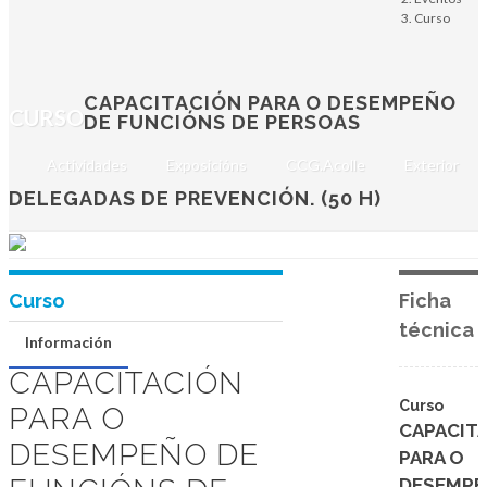
funcións de persoas
Curso
delegadas de
prevención. (50 h)
CAPACITACIÓN PARA O DESEMPEÑO
CURSO
DE FUNCIÓNS DE PERSOAS
Nivel básico
Actividades
Exposicións
CCG.Acolle
Exterior
EN LIÑA
DELEGADAS DE PREVENCIÓN. (50 H)
Curso
Ficha
técnica
Información
CAPACITACIÓN
Curso
PARA O
CAPACIT
DESEMPEÑO DE
PARA O
DESEMP