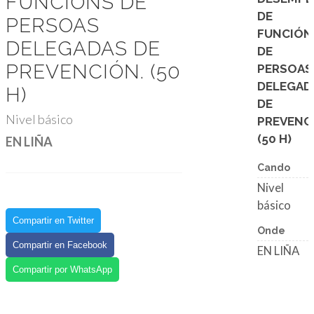
FUNCIÓNS DE
DE
PERSOAS
FUNCIÓN
DELEGADAS DE
DE
PREVENCIÓN. (50
PERSOAS
DELEGAD
H)
DE
Nivel básico
PREVENC
(50 H)
EN LIÑA
Cando
Nivel
básico
Compartir en Twitter
Onde
Compartir en Facebook
EN LIÑA
Compartir por WhatsApp