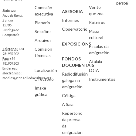
persoal
Vento
Comisión
Enderezo:
ASESORIA
que zoa
executiva
Pazo de Raxoi,
Informes
2 andar
Roteiros
Plenario
15705
Observatorio
Santiago de
Mapa
Seccións
Compostela
cultural
Arquivos
EXPOSICIÓNS
Escolas da
Comisión
Teléfono:
+34
emigración
981957202
técnicas
FONDOS
Fax:
+34
Atalaia
981957205
DOCUMENTAIS
Enderezo
Localización
LOIA
electrónico:
Radiodifusión
medios@consellodacultura.org
Directorio
Instrumentos
galega na
emigración
Imaxe
gráfica
Céltiga
A Saia
Repertorio
da prensa
da
emigración