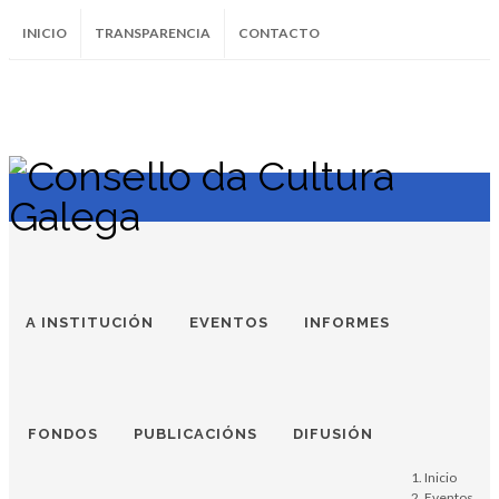
INICIO
TRANSPARENCIA
CONTACTO
SUBSCRÍBETE AO BOLETÍN
Instagram
Facebook
Twitter
Soundcloud
Youtube
+34.981.9572
correo@
A INSTITUCIÓN
EVENTOS
INFORMES
Capacitación para o
FONDOS
PUBLICACIÓNS
DIFUSIÓN
desempeño de
Inicio
Eventos