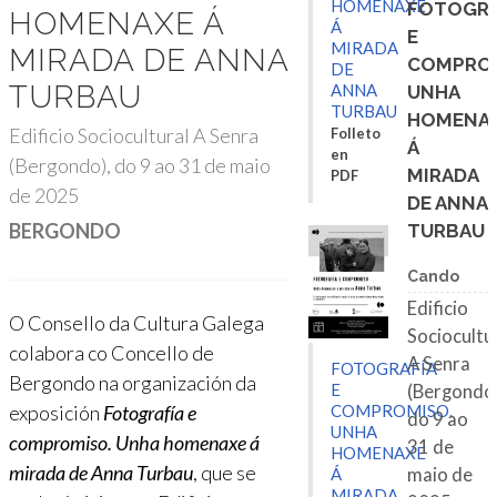
HOMENAXE
FOTOGRA
HOMENAXE Á
Á
E
MIRADA
MIRADA DE ANNA
COMPROM
DE
TURBAU
ANNA
UNHA
TURBAU
HOMENA
Edificio Sociocultural A Senra
Folleto
Á
en
(Bergondo), do 9 ao 31 de maio
MIRADA
PDF
de 2025
DE ANNA
BERGONDO
TURBAU
Cando
Edificio
O Consello da Cultura Galega
Sociocultu
colabora co Concello de
A Senra
FOTOGRAFÍA
Bergondo na organización da
E
(Bergondo)
exposición
Fotografía e
COMPROMISO.
do 9 ao
UNHA
compromiso. Unha homenaxe á
31 de
HOMENAXE
mirada de Anna Turbau
, que se
maio de
Á
MIRADA