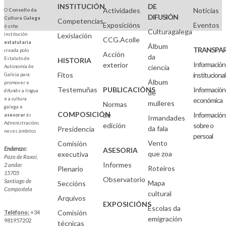
INSTITUCIÓN
DE
Actividades
Noticias
O
Consello da
DIFUSIÓN
Cultura Galega
Competencias
Exposicións
Eventos
é unha
Culturagalega
institución
Lexislación
CCG.Acolle
estatutaria
Álbum
TRANSPAR
creada polo
Acción
da
Estatuto de
HISTORIA
Información
exterior
ciencia
Autonomía de
Fitos
institucional
Galicia para
Álbum
promover e
Testemuñas
PUBLICACIÓNS
Información
difundir a lingua
de
e a cultura
económica
mulleres
Normas
galega e
COMPOSICIÓN
de
Información
asesorar
ás
Irmandades
Administracións
edición
sobre o
da fala
Presidencia
neses ámbitos
persoal
Vento
Comisión
Enderezo:
ASESORIA
que zoa
executiva
Pazo de Raxoi,
Informes
2 andar
Roteiros
Plenario
15705
Observatorio
Santiago de
Mapa
Seccións
Compostela
cultural
Arquivos
EXPOSICIÓNS
Escolas da
Comisión
Teléfono:
+34
emigración
981957202
técnicas