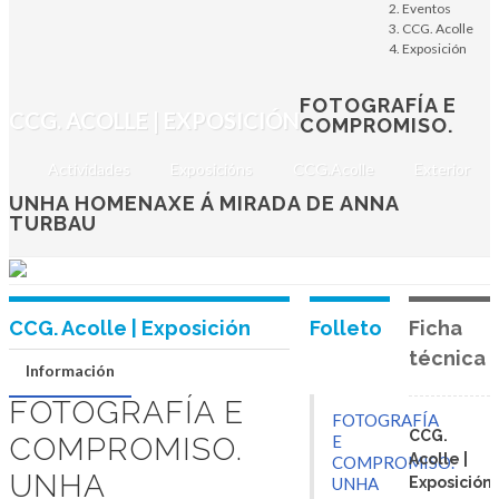
homenaxe á mirada
Eventos
CCG. Acolle
de Anna Turbau
Exposición
Edificio Sociocultural A Senra
FOTOGRAFÍA E
CCG. ACOLLE | EXPOSICIÓN
COMPROMISO.
(Bergondo), do 9 ao 31 de maio de
2025
Actividades
Exposicións
CCG.Acolle
Exterior
BERGONDO
UNHA HOMENAXE Á MIRADA DE ANNA
TURBAU
CCG. Acolle | Exposición
Folleto
Ficha
técnica
Información
FOTOGRAFÍA E
FOTOGRAFÍA
CCG.
COMPROMISO.
E
Acolle |
COMPROMISO.
UNHA
UNHA
Exposición