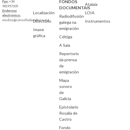
FONDOS
Fax:
+34
Atalaia
981957205
DOCUMENTAIS
Enderezo
Localización
LOIA
electrónico:
Radiodifusión
medios@consellodacultura.org
Directorio
Instrumentos
galega na
emigración
Imaxe
gráfica
Céltiga
A Saia
Repertorio
da prensa
da
emigración
Mapa
sonoro
de
Galicia
Epistolario
Rosalía de
Castro
Fondo