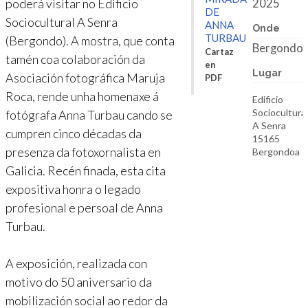
poderá visitar no Edificio
2025
DE
Sociocultural A Senra
ANNA
Onde
TURBAU
(Bergondo). A mostra, que conta
Bergondo
Cartaz
tamén coa colaboración da
en
Lugar
Asociación fotográfica Maruja
PDF
Roca, rende unha homenaxe á
Edificio
Sociocultura
fotógrafa Anna Turbau cando se
A Senra
cumpren cinco décadas da
15165
presenza da fotoxornalista en
Bergondoa
Galicia. Recén finada, esta cita
expositiva honra o legado
profesional e persoal de Anna
Turbau.
A exposición, realizada con
motivo do 50 aniversario da
mobilización social ao redor da