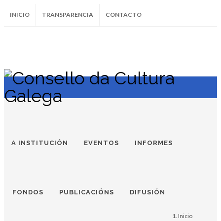
INICIO
TRANSPARENCIA
CONTACTO
SUBSCRÍBETE AO BOLETÍN
Instagram
Facebook
Twitter
Soundcloud
Youtube
+34.981.9572
correo@
A INSTITUCIÓN
EVENTOS
INFORMES
CCG. ACOLLE |
Fotografía e
FONDOS
PUBLICACIÓNS
DIFUSIÓN
compromiso. Unha
Inicio