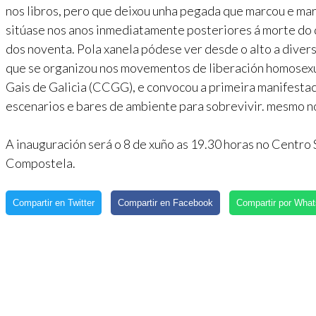
nos libros, pero que deixou unha pegada que marcou e mar
sitúase nos anos inmediatamente posteriores á morte do d
dos noventa. Pola xanela pódese ver desde o alto a diver
que se organizou nos movementos de liberación homosex
Gais de Galicia (CCGG), e convocou a primeira manifestac
escenarios e bares de ambiente para sobrevivir. mesmo no
A inauguración será o 8 de xuño as 19.30 horas no Centro
Compostela.
Compartir en Twitter
Compartir en Facebook
Compartir por Wha