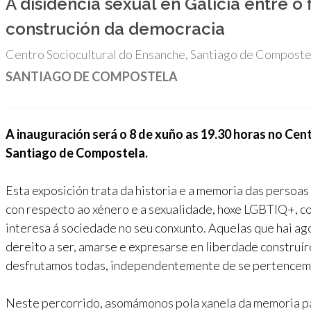
A disidencia sexual en Galicia entre o 
construción da democracia
Centro Sociocultural do Ensanche, Santiago de Compostel
SANTIAGO DE COMPOSTELA
A inauguración será o 8 de xuño as 19.30 horas no Cen
Santiago de Compostela.
Esta exposición trata da historia e a memoria das persoa
con respecto ao xénero e a sexualidade, hoxe LGBTIQ+, c
interesa á sociedade no seu conxunto. Aquelas que hai ag
dereito a ser, amarse e expresarse en liberdade construír
desfrutamos todas, independentemente de se pertencemo
Neste percorrido, asomámonos pola xanela da memoria par