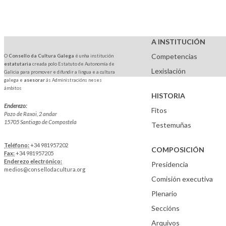
A INSTITUCIÓN
Competencias
O
Consello da Cultura Galega
é unha institución
estatutaria
creada polo Estatuto de Autonomía de
Lexislación
Galicia para promover e difundir a lingua e a cultura
galega e
asesorar
ás Administracións neses
ámbitos
HISTORIA
Enderezo:
Fitos
Pazo de Raxoi, 2 andar
15705 Santiago de Compostela
Testemuñas
Teléfono:
+34 981957202
COMPOSICIÓN
Fax:
+34 981957205
Enderezo electrónico:
Presidencia
medios@consellodacultura.org
Comisión executiva
Plenario
Seccións
Arquivos