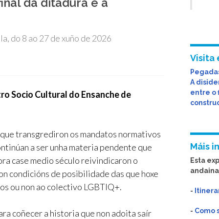
final da ditadura e a
a, do 8 ao 27 de xuño de 2026
Visita 
Pegadas
A diside
entre o 
tro Socio Cultural do Ensanche de
constru
s que transgrediron os mandatos normativos
Máis i
ontinúan a ser unha materia pendente que
ora case medio século reivindicaron o
Esta ex
andaina
on condicións de posibilidade das que hoxe
s ou non ao colectivo LGBTIQ+.
-
Itinera
-
Como so
a coñecer a historia que non adoita saír