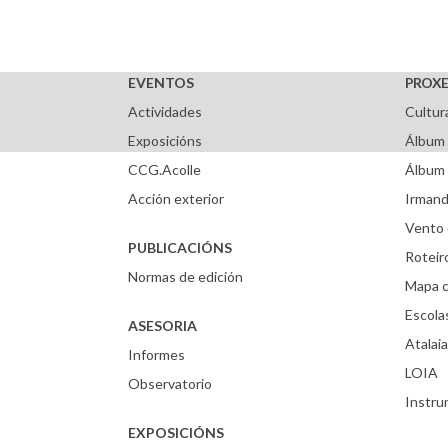
EVENTOS
PROXE
Actividades
Cultur
Exposicións
Álbum 
CCG.Acolle
Álbum 
Acción exterior
Irmand
Vento 
PUBLICACIÓNS
Roteir
Normas de edición
Mapa c
Escola
ASESORIA
Atalaia
Informes
LOIA
Observatorio
Instr
EXPOSICIÓNS