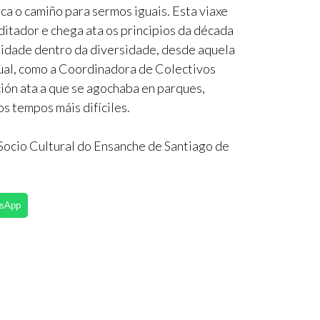
ca o camiño para sermos iguais. Esta viaxe
itador e chega ata os principios da década
sidade dentro da diversidade, desde aquela
ual, como a Coordinadora de Colectivos
ión ata a que se agochaba en parques,
s tempos máis difíciles.
 Socio Cultural do Ensanche de Santiago de
tsApp