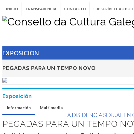
Pegadas para un tem
INICIO
TRANSPARENCIA
CONTACTO
SUBSCRÍBETE AO BOL
A disidencia sexual en Galicia ent
ditadura e a construción da dem
Centro Sociocultural do Ensanche, Santi
Compostela, do 8 ao 27 de xuño de 2026
EXPOSICIÓN
SANTIAGO DE COMPOSTELA
PEGADAS PARA UN TEMPO NOVO
Exposición
Información
Multimedia
A DISIDENCIA SEXUAL EN 
PEGADAS PARA UN TEMPO N