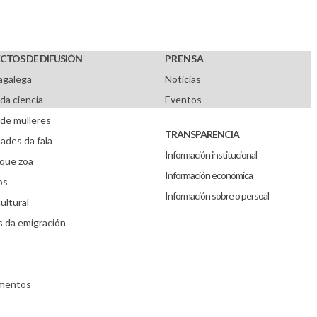
CTOS DE DIFUSIÓN
PRENSA
agalega
Noticias
da ciencia
Eventos
de mulleres
TRANSPARENCIA
ades da fala
Información institucional
que zoa
Información económica
os
Información sobre o persoal
ultural
s da emigración
umentos