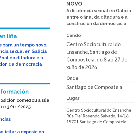
NOVO
A disidencia sexual en Galicia
entre o final da ditadura e a
construción da democracia
en liña
Cando
Centro Sociocultural do
 para un tempo novo.
ncia sexual en Galicia
Ensanche, Santiago de
final da ditadura e a
Compostela, do 8 ao 27 de
ción da democracia
xuño de 2026
Onde
Santiago de Compostela
nformación
Lugar
posición comezou a súa
 o 13/11/2025
Centro Sociocultural do Ensanche
Rúa Frei Rosendo Salvado, 14/16
ncias
15701 Santiago de Compostela
licitar a exposición