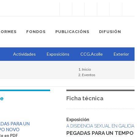
Instagram
Facebook
Twitter
Soundcloud
Youtube
+34.981.9572
correo@
FORMES
FONDOS
PUBLICACIÓNS
DIFUSIÓN
Actividades
Exposicións
CCG.Acolle
Exterior
Inicio
Eventos
A disidencia sexual en Galicia
Exposición
te
Ficha técnica
Exposición
DAS PARA UN
A DISIDENCIA SEXUAL EN GALICIA
PO NOVO
PEGADAS PARA UN TEMPO
te en PDF