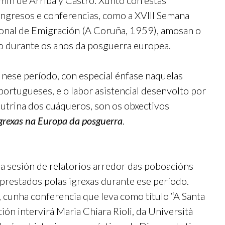
mín de Arriba y Castro. Xunto con estas
 congresos e conferencias, como a XVIII Semana
ional de Emigración (A Coruña, 1959), amosan o
ico durante os anos da posguerra europea.
 nese período, con especial énfase naquelas
ortugueses, e o labor asistencial desenvolto por
outrina dos cuáqueros, son os obxectivos
 igrexas na Europa da posguerra
.
a sesión de relatorios arredor das poboacións
prestados polas igrexas durante ese período.
a, cunha conferencia que leva como título “A Santa
ción intervirá Maria Chiara Rioli, da Università