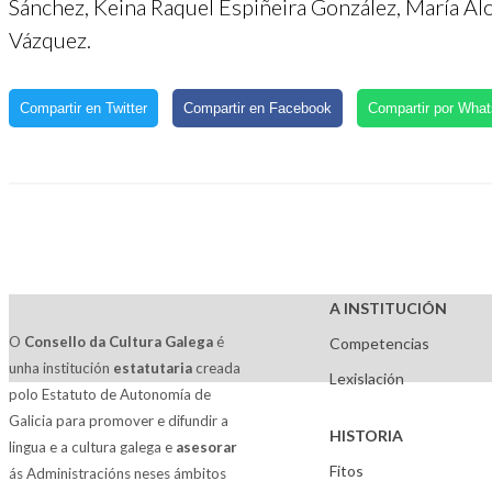
Sánchez, Keina Raquel Espiñeira González, María Al
Vázquez.
Compartir en Twitter
Compartir en Facebook
Compartir por Wha
A INSTITUCIÓN
O
Consello da Cultura Galega
é
Competencias
unha institución
estatutaria
creada
Lexislación
polo Estatuto de Autonomía de
Galicia para promover e difundir a
HISTORIA
lingua e a cultura galega e
asesorar
Fitos
ás Administracións neses ámbitos