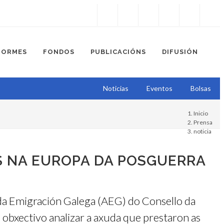
Instagram
Facebook
Twitter
Soundcloud
Youtube
+34.981.9572
correo@
FORMES
FONDOS
PUBLICACIÓNS
DIFUSIÓN
Noticias
Eventos
Bolsas
Inicio
Prensa
noticia
S NA EUROPA DA POSGUERRA
 da Emigración Galega (AEG) do Consello da
 obxectivo analizar a axuda que prestaron as