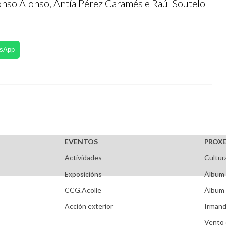
onso Alonso, Antía Pérez Caramés e Raúl Soutelo
tsApp
EVENTOS
PROXE
Actividades
Cultur
Exposicións
Álbum 
CCG.Acolle
Álbum 
Acción exterior
Irmand
Vento 