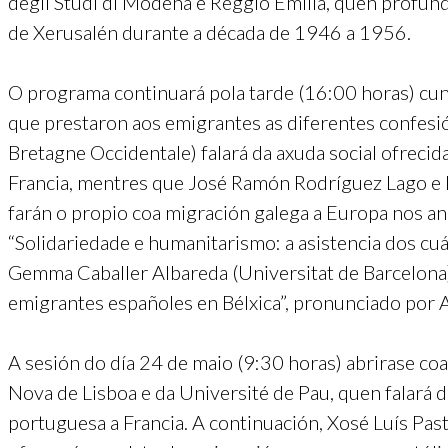
degli Studi di Modena e Reggio Emilia, quen profunda
de Xerusalén durante a década de 1946 a 1956.
O programa continuará pola tarde (16:00 horas) cunha
que prestaron aos emigrantes as diferentes confesi
Bretagne Occidentale) falará da axuda social ofrecid
Francia, mentres que José Ramón Rodríguez Lago e 
farán o propio coa migración galega a Europa nos an
“Solidariedade e humanitarismo: a asistencia dos cuá
Gemma Caballer Albareda (Universitat de Barcelona
emigrantes españoles en Bélxica”, pronunciado por 
A sesión do día 24 de maio (9:30 horas) abrirase coa
Nova de Lisboa e da Université de Pau, quen falará de
portuguesa a Francia. A continuación, Xosé Luís Pa