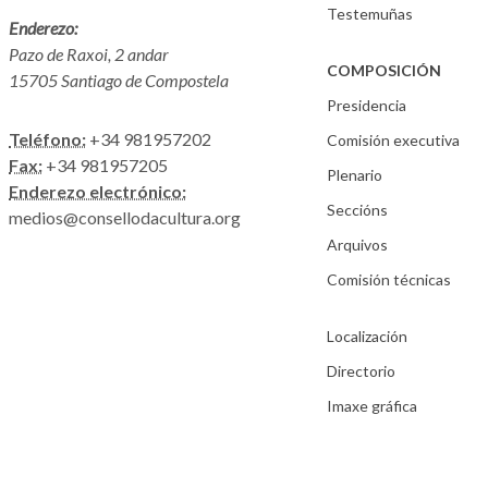
Testemuñas
Enderezo:
Pazo de Raxoi, 2 andar
COMPOSICIÓN
15705 Santiago de Compostela
Presidencia
Teléfono:
+34 981957202
Comisión executiva
Fax:
+34 981957205
Plenario
Enderezo electrónico:
Seccións
medios@consellodacultura.org
Arquivos
Comisión técnicas
Localización
Directorio
Imaxe gráfica