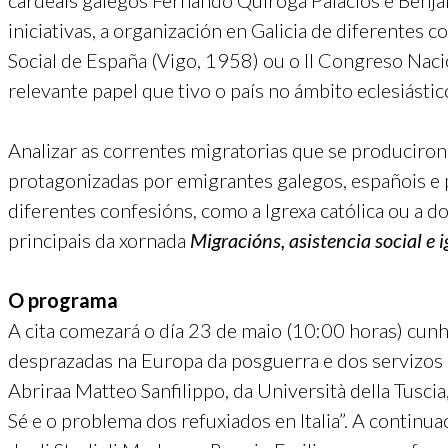
cardeais galegos Fernando Quiroga Palacios e Benja
iniciativas, a organización en Galicia de diferentes
Social de España (Vigo, 1958) ou o II Congreso Nac
relevante papel que tivo o país no ámbito eclesiást
Analizar as correntes migratorias que se produciron
protagonizadas por emigrantes galegos, españois e p
diferentes confesións, como a Igrexa católica ou a d
principais da xornada
Migracións, asistencia social e
O programa
A cita comezará o día 23 de maio (10:00 horas) cunh
desprazadas na Europa da posguerra e dos servizos 
Abriraa Matteo Sanfilippo, da Università della Tusci
Sé e o problema dos refuxiados en Italia”. A continua