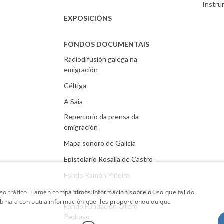
Instr
EXPOSICIÓNS
FONDOS DOCUMENTAIS
Radiodifusión galega na
emigración
Céltiga
A Saia
Repertorio da prensa da
emigración
Mapa sonoro de Galicia
Epistolario Rosalía de Castro
Fondo Ramón Piñeiro
Fondo Fundación Luís Seoane
oso tráfico. Tamén compartimos información sobre o uso que fai do
mbinala con outra información que lles proporcionou ou que
Fondo Fundación Otero
Pedrayo