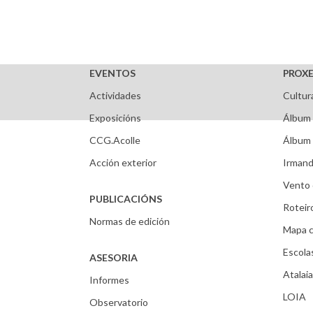
EVENTOS
PROXE
Actividades
Cultur
Exposicións
Álbum 
CCG.Acolle
Álbum 
Acción exterior
Irmand
Vento 
PUBLICACIÓNS
Roteir
Normas de edición
Mapa c
Escola
ASESORIA
Atalaia
Informes
LOIA
Observatorio