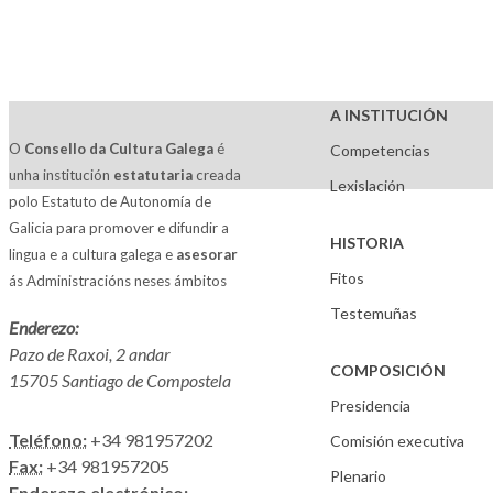
A INSTITUCIÓN
O
Consello da Cultura Galega
é
Competencias
unha institución
estatutaria
creada
Lexislación
polo Estatuto de Autonomía de
Galicia para promover e difundir a
HISTORIA
lingua e a cultura galega e
asesorar
Fitos
ás Administracións neses ámbitos
Testemuñas
Enderezo:
Pazo de Raxoi, 2 andar
COMPOSICIÓN
15705 Santiago de Compostela
Presidencia
Teléfono:
+34 981957202
Comisión executiva
Fax:
+34 981957205
Plenario
Enderezo electrónico: