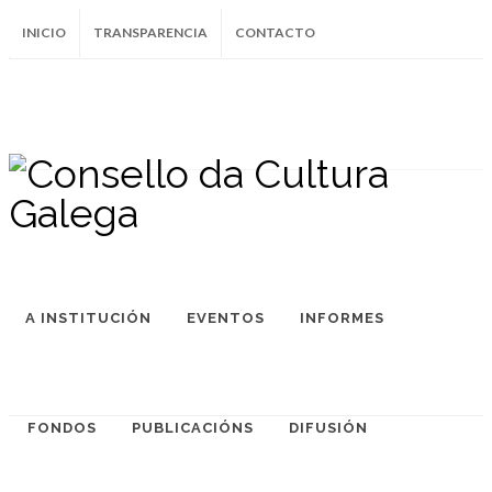
INICIO
TRANSPARENCIA
CONTACTO
SUBSCRÍBETE AO BOLETÍN
Instagram
Facebook
Twitter
Soundcloud
Youtube
+34.981.9572
correo@
A INSTITUCIÓN
EVENTOS
INFORMES
FONDOS
PUBLICACIÓNS
DIFUSIÓN