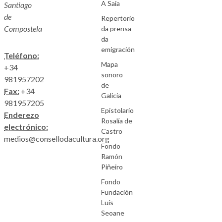
A Saia
Santiago
de
Repertorio
Compostela
da prensa
da
emigración
Teléfono:
Mapa
+34
sonoro
981957202
de
Fax:
+34
Galicia
981957205
Epistolario
Enderezo
Rosalía de
electrónico:
Castro
medios@consellodacultura.org
Fondo
Ramón
Piñeiro
Fondo
Fundación
Luís
Seoane