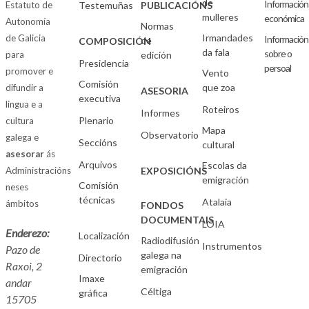
de
Información
Estatuto de
Testemuñas
PUBLICACIÓNS
mulleres
económica
Autonomía
Normas
Irmandades
de Galicia
Información
de
COMPOSICIÓN
da fala
sobre o
para
edición
Presidencia
persoal
promover e
Vento
Comisión
que zoa
difundir a
ASESORIA
executiva
lingua e a
Roteiros
Informes
Plenario
cultura
Mapa
Observatorio
galega e
Seccións
cultural
asesorar
ás
Arquivos
Escolas da
Administracións
EXPOSICIÓNS
emigración
Comisión
neses
técnicas
Atalaia
ámbitos
FONDOS
DOCUMENTAIS
LOIA
Enderezo:
Localización
Radiodifusión
Instrumentos
Pazo de
galega na
Directorio
Raxoi, 2
emigración
Imaxe
andar
Céltiga
gráfica
15705