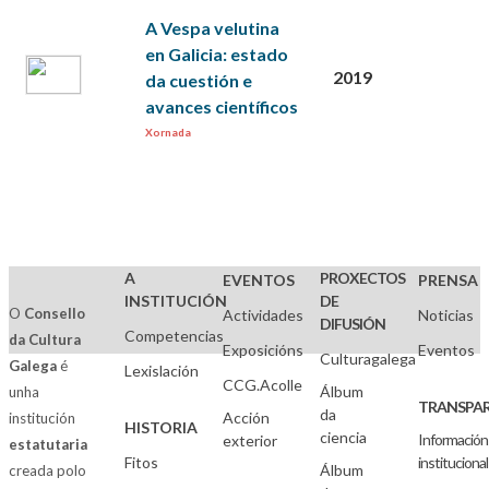
A Vespa velutina
en Galicia: estado
2019
da cuestión e
avances científicos
Xornada
A
PROXECTOS
EVENTOS
PRENSA
INSTITUCIÓN
DE
O
Consello
Actividades
Noticias
DIFUSIÓN
Competencias
da Cultura
Exposicións
Eventos
Culturagalega
Galega
é
Lexislación
CCG.Acolle
Álbum
unha
TRANSPAR
da
Acción
institución
HISTORIA
ciencia
Información
exterior
estatutaria
Fitos
institucional
Álbum
creada polo