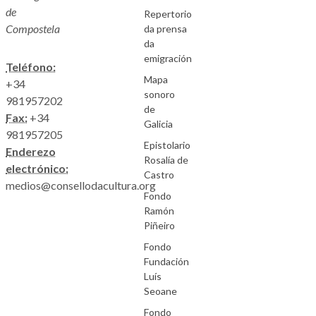
de
Repertorio
Compostela
da prensa
da
emigración
Teléfono:
Mapa
+34
sonoro
981957202
de
Fax:
+34
Galicia
981957205
Epistolario
Enderezo
Rosalía de
electrónico:
Castro
medios@consellodacultura.org
Fondo
Ramón
Piñeiro
Fondo
Fundación
Luís
Seoane
Fondo