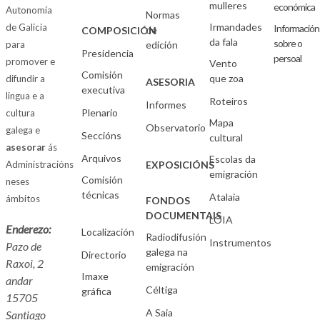
mulleres
económica
Autonomía
Normas
Irmandades
de Galicia
Información
de
COMPOSICIÓN
da fala
sobre o
para
edición
Presidencia
persoal
promover e
Vento
Comisión
que zoa
difundir a
ASESORIA
executiva
lingua e a
Roteiros
Informes
Plenario
cultura
Mapa
Observatorio
galega e
Seccións
cultural
asesorar
ás
Arquivos
Escolas da
Administracións
EXPOSICIÓNS
emigración
Comisión
neses
técnicas
Atalaia
ámbitos
FONDOS
DOCUMENTAIS
LOIA
Enderezo:
Localización
Radiodifusión
Instrumentos
Pazo de
galega na
Directorio
Raxoi, 2
emigración
Imaxe
andar
Céltiga
gráfica
15705
A Saia
Santiago