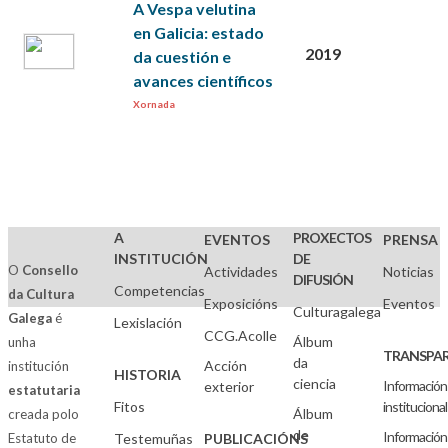
A Vespa velutina
en Galicia: estado
2019
da cuestión e
avances científicos
Xornada
A
PROXECTOS
EVENTOS
PRENSA
INSTITUCIÓN
DE
O
Consello
Actividades
Noticias
DIFUSIÓN
Competencias
da Cultura
Exposicións
Eventos
Culturagalega
Galega
é
Lexislación
CCG.Acolle
Álbum
unha
TRANSPAR
da
Acción
institución
HISTORIA
ciencia
Información
exterior
estatutaria
Fitos
institucional
Álbum
creada polo
de
Información
Estatuto de
Testemuñas
PUBLICACIÓNS