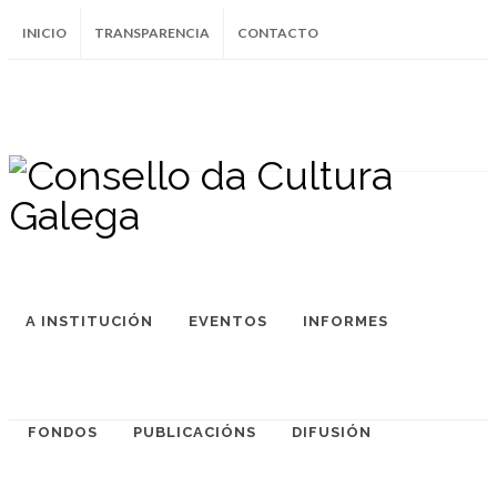
INICIO
TRANSPARENCIA
CONTACTO
SUBSCRÍBETE AO BOLETÍN
Instagram
Facebook
Twitter
Soundcloud
Youtube
+34.981.9572
correo@
A INSTITUCIÓN
EVENTOS
INFORMES
FONDOS
PUBLICACIÓNS
DIFUSIÓN