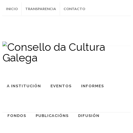
INICIO
TRANSPARENCIA
CONTACTO
SUBSCRÍBETE AO BOLETÍN
Instagram
Facebook
Twitter
Soundcloud
Youtube
+34.981.9572
correo@
A INSTITUCIÓN
EVENTOS
INFORMES
FONDOS
PUBLICACIÓNS
DIFUSIÓN