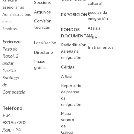
galega e
Seccións
cultural
asesorar
ás
Arquivos
Escolas da
Administracións
EXPOSICIÓNS
emigración
Comisión
neses
técnicas
Atalaia
ámbitos
FONDOS
DOCUMENTAIS
LOIA
Enderezo:
Localización
Radiodifusión
Instrumentos
Pazo de
galega na
Directorio
Raxoi, 2
emigración
Imaxe
andar
Céltiga
gráfica
15705
A Saia
Santiago
de
Repertorio
Compostela
da prensa
da
emigración
Teléfono:
Mapa
+34
sonoro
981957202
de
Fax:
+34
Galicia