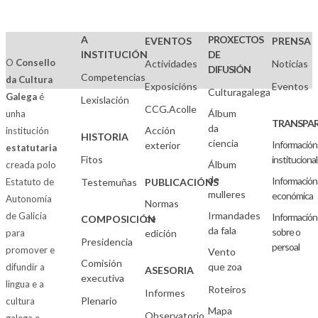
A
PROXECTOS
EVENTOS
PRENSA
INSTITUCIÓN
DE
O
Consello
Actividades
Noticias
DIFUSIÓN
Competencias
da Cultura
Exposicións
Eventos
Culturagalega
Galega
é
Lexislación
CCG.Acolle
Álbum
unha
TRANSPAR
da
Acción
institución
HISTORIA
ciencia
Información
exterior
estatutaria
Fitos
institucional
Álbum
creada polo
de
Información
Estatuto de
Testemuñas
PUBLICACIÓNS
mulleres
económica
Autonomía
Normas
Irmandades
de Galicia
Información
de
COMPOSICIÓN
da fala
sobre o
para
edición
Presidencia
persoal
promover e
Vento
Comisión
que zoa
difundir a
ASESORIA
executiva
lingua e a
Roteiros
Informes
Plenario
cultura
Mapa
Observatorio