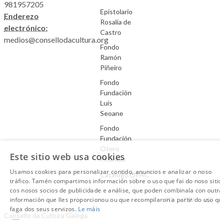
981957205
Epistolario
Enderezo
Rosalía de
electrónico:
Castro
medios@consellodacultura.org
Fondo
Ramón
Piñeiro
Fondo
Fundación
Luís
Seoane
Fondo
Fundación
Otero
Este sitio web usa cookies
Pedrayo
Usamos cookies para personalizar contido, anuncios e analizar o noso
Catálogo.OPAC
tráfico. Tamén compartimos información sobre o uso que fai do noso siti
cos nosos socios de publicidade e análise, que poden combinala con outr
Aviso Legal
información que lles proporcionou ou que recompilaron a partir do uso q
FB
TW
IG
faga dos seus servizos.
Le máis
Consello da Cultura Galega.