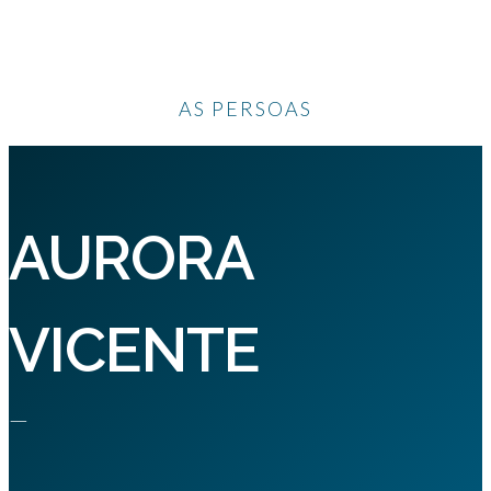
AS PERSOAS
AURORA
VICENTE
—