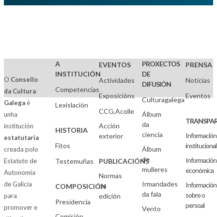
A
PROXECTOS
EVENTOS
PRENSA
INSTITUCIÓN
DE
O
Consello
Actividades
Noticias
DIFUSIÓN
Competencias
da Cultura
Exposicións
Eventos
Culturagalega
Galega
é
Lexislación
CCG.Acolle
Álbum
unha
TRANSPAR
da
Acción
institución
HISTORIA
ciencia
Información
exterior
estatutaria
Fitos
institucional
Álbum
creada polo
de
Información
Estatuto de
Testemuñas
PUBLICACIÓNS
mulleres
económica
Autonomía
Normas
Irmandades
de Galicia
Información
de
COMPOSICIÓN
da fala
sobre o
para
edición
Presidencia
persoal
promover e
Vento
Comisión