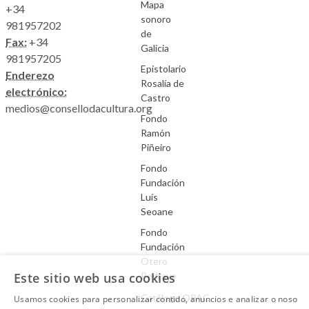
Mapa
+34
sonoro
981957202
de
Fax:
+34
Galicia
981957205
Epistolario
Enderezo
Rosalía de
electrónico:
Castro
medios@consellodacultura.org
Fondo
Ramón
Piñeiro
Fondo
Fundación
Luís
Seoane
Fondo
Fundación
Otero
Este sitio web usa cookies
Pedrayo
Catálogo.OPAC
Usamos cookies para personalizar contido, anuncios e analizar o noso