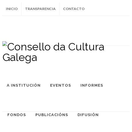
INICIO
TRANSPARENCIA
CONTACTO
SUBSCRÍBETE AO BOLETÍN
Instagram
Facebook
Twitter
Soundcloud
Youtube
+34.981.9572
correo@
A INSTITUCIÓN
EVENTOS
INFORMES
FONDOS
PUBLICACIÓNS
DIFUSIÓN