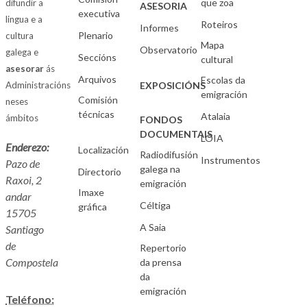
que zoa
difundir a
ASESORIA
executiva
lingua e a
Roteiros
Informes
Plenario
cultura
Mapa
Observatorio
galega e
Seccións
cultural
asesorar
ás
Arquivos
Escolas da
Administracións
EXPOSICIÓNS
emigración
Comisión
neses
técnicas
Atalaia
ámbitos
FONDOS
DOCUMENTAIS
LOIA
Enderezo:
Localización
Radiodifusión
Instrumentos
Pazo de
galega na
Directorio
Raxoi, 2
emigración
Imaxe
andar
Céltiga
gráfica
15705
A Saia
Santiago
de
Repertorio
Compostela
da prensa
da
emigración
Teléfono: