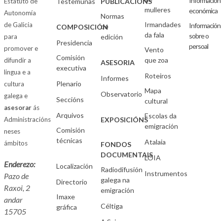
Información
Estatuto de
Testemuñas
PUBLICACIÓNS
mulleres
económica
Autonomía
Normas
Irmandades
de Galicia
Información
de
COMPOSICIÓN
da fala
sobre o
para
edición
Presidencia
persoal
promover e
Vento
Comisión
que zoa
difundir a
ASESORIA
executiva
lingua e a
Roteiros
Informes
Plenario
cultura
Mapa
Observatorio
galega e
Seccións
cultural
asesorar
ás
Arquivos
Escolas da
Administracións
EXPOSICIÓNS
emigración
Comisión
neses
técnicas
Atalaia
ámbitos
FONDOS
DOCUMENTAIS
LOIA
Enderezo:
Localización
Radiodifusión
Instrumentos
Pazo de
galega na
Directorio
Raxoi, 2
emigración
Imaxe
andar
Céltiga
gráfica
15705