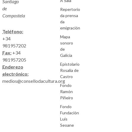
A Saia
Santiago
de
Repertorio
Compostela
da prensa
da
emigración
Teléfono:
Mapa
+34
sonoro
981957202
de
Fax:
+34
Galicia
981957205
Epistolario
Enderezo
Rosalía de
electrónico:
Castro
medios@consellodacultura.org
Fondo
Ramón
Piñeiro
Fondo
Fundación
Luís
Seoane