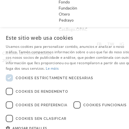
Fondo
Fundación
Otero
Pedrayo
Catálogo.OPAC
Este sitio web usa cookies
Aviso Legal
FB
TW
IG
Usamos cookies para personalizar contido, anuncios e analizar o noso
tráfico. Tamén compartimos información sobre o uso que fai do noso siti
Consello da Cultura Galega.
cos nosos socios de publicidade e análise, que poden combinala con outr
2016
información que lles proporcionou ou que recompilaron a partir do uso q
faga dos seus servizos.
Le máis
COOKIES ESTRICTAMENTE NECESARIAS
COOKIES DE RENDEMENTO
COOKIES DE PREFERENCIA
COOKIES FUNCIONAIS
COOKIES SEN CLASIFICAR
AMOSAR DETALLES