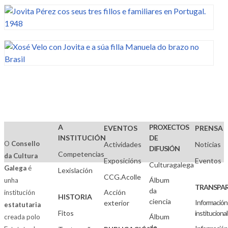
A
PROXECTOS
EVENTOS
PRENSA
INSTITUCIÓN
DE
O
Consello
Actividades
Noticias
DIFUSIÓN
Competencias
da Cultura
Exposicións
Eventos
Culturagalega
Galega
é
Lexislación
CCG.Acolle
Álbum
unha
TRANSPAR
da
Acción
institución
HISTORIA
ciencia
Información
exterior
estatutaria
Fitos
institucional
Álbum
creada polo
de