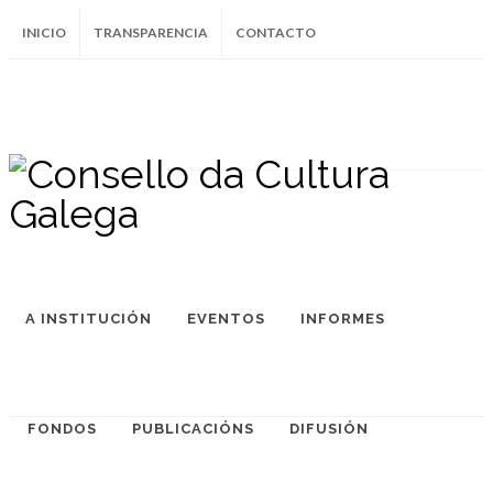
INICIO
TRANSPARENCIA
CONTACTO
SUBSCRÍBETE AO BOLETÍN
Instagram
Facebook
Twitter
Soundcloud
Youtube
+34.981.9572
correo@
A INSTITUCIÓN
EVENTOS
INFORMES
FONDOS
PUBLICACIÓNS
DIFUSIÓN