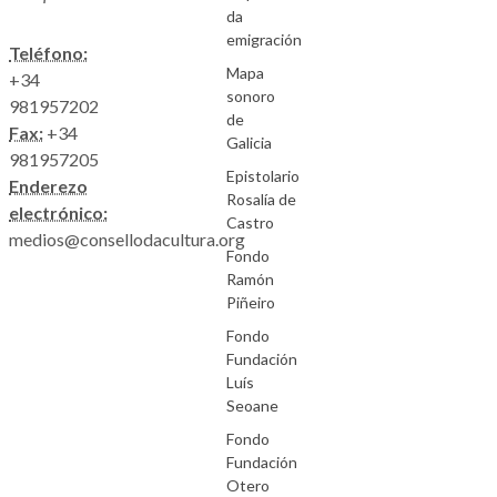
da
emigración
Teléfono:
Mapa
+34
sonoro
981957202
de
Fax:
+34
Galicia
981957205
Epistolario
Enderezo
Rosalía de
electrónico:
Castro
medios@consellodacultura.org
Fondo
Ramón
Piñeiro
Fondo
Fundación
Luís
Seoane
Fondo
Fundación
Otero