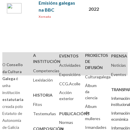
Emisións galegas
2022
na BBC
Xornada
A
PROXECTOS
EVENTOS
PRENSA
INSTITUCIÓN
DE
O
Consello
Actividades
Noticias
DIFUSIÓN
Competencias
da Cultura
Exposicións
Eventos
Culturagalega
Galega
é
Lexislación
CCG.Acolle
Álbum
unha
TRANSPAR
da
Acción
institución
HISTORIA
ciencia
Información
exterior
estatutaria
Fitos
institucional
Álbum
creada polo
de
Información
Estatuto de
Testemuñas
PUBLICACIÓNS
mulleres
económica
Autonomía
Normas
Irmandades
de Galicia
Información
de
COMPOSICIÓN