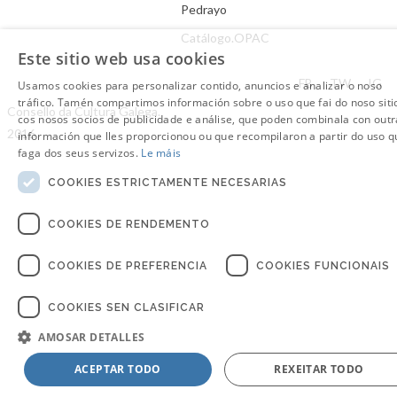
Pedrayo
Catálogo.OPAC
Este sitio web usa cookies
Aviso Legal
FB
TW
IG
Usamos cookies para personalizar contido, anuncios e analizar o noso
tráfico. Tamén compartimos información sobre o uso que fai do noso siti
Consello da Cultura Galega.
cos nosos socios de publicidade e análise, que poden combinala con outr
2016
información que lles proporcionou ou que recompilaron a partir do uso q
faga dos seus servizos.
Le máis
COOKIES ESTRICTAMENTE NECESARIAS
COOKIES DE RENDEMENTO
COOKIES DE PREFERENCIA
COOKIES FUNCIONAIS
COOKIES SEN CLASIFICAR
AMOSAR DETALLES
ACEPTAR TODO
REXEITAR TODO