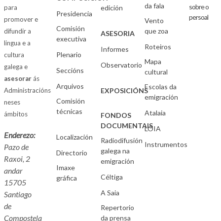
da fala
sobre o
para
edición
Presidencia
persoal
promover e
Vento
Comisión
que zoa
difundir a
ASESORIA
executiva
lingua e a
Roteiros
Informes
Plenario
cultura
Mapa
Observatorio
galega e
Seccións
cultural
asesorar
ás
Arquivos
Escolas da
Administracións
EXPOSICIÓNS
emigración
Comisión
neses
técnicas
Atalaia
ámbitos
FONDOS
DOCUMENTAIS
LOIA
Enderezo:
Localización
Radiodifusión
Instrumentos
Pazo de
galega na
Directorio
Raxoi, 2
emigración
Imaxe
andar
Céltiga
gráfica
15705
A Saia
Santiago
de
Repertorio
Compostela
da prensa