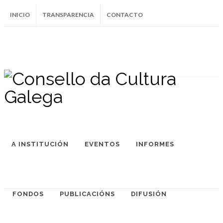
INICIO
TRANSPARENCIA
CONTACTO
SUBSCRÍBETE AO BOLETÍN
Instagram
Facebook
Twitter
Soundcloud
Youtube
+34.981.9572
correo@
A INSTITUCIÓN
EVENTOS
INFORMES
FONDOS
PUBLICACIÓNS
DIFUSIÓN