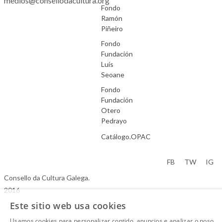
medios@consellodacultura.org
Fondo
Ramón
Piñeiro
Fondo
Fundación
Luís
Seoane
Fondo
Fundación
Otero
Pedrayo
Catálogo.OPAC
Aviso Legal
FB
TW
IG
Consello da Cultura Galega.
2016
Este sitio web usa cookies
Usamos cookies para personalizar contido, anuncios e analizar o noso