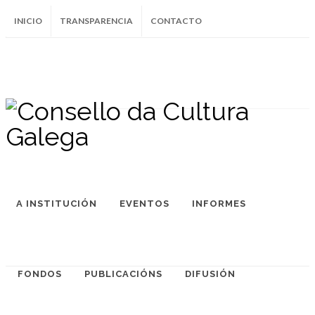
INICIO
TRANSPARENCIA
CONTACTO
SUBSCRÍBETE AO BOLETÍN
Instagram
Facebook
Twitter
Soundcloud
Youtube
+34.981.9572
correo@
A INSTITUCIÓN
EVENTOS
INFORMES
FONDOS
PUBLICACIÓNS
DIFUSIÓN