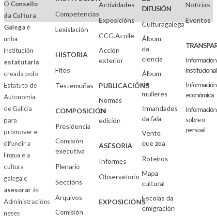
O
Consello
Actividades
Noticias
DIFUSIÓN
Competencias
da Cultura
Exposicións
Eventos
Culturagalega
Galega
é
Lexislación
CCG.Acolle
Álbum
unha
TRANSPAR
da
Acción
institución
HISTORIA
ciencia
Información
exterior
estatutaria
Fitos
institucional
Álbum
creada polo
de
Información
Estatuto de
Testemuñas
PUBLICACIÓNS
mulleres
económica
Autonomía
Normas
Irmandades
de Galicia
Información
de
COMPOSICIÓN
da fala
sobre o
para
edición
Presidencia
persoal
promover e
Vento
Comisión
que zoa
difundir a
ASESORIA
executiva
lingua e a
Roteiros
Informes
Plenario
cultura
Mapa
Observatorio
galega e
Seccións
cultural
asesorar
ás
Arquivos
Escolas da
Administracións
EXPOSICIÓNS
emigración
Comisión
neses