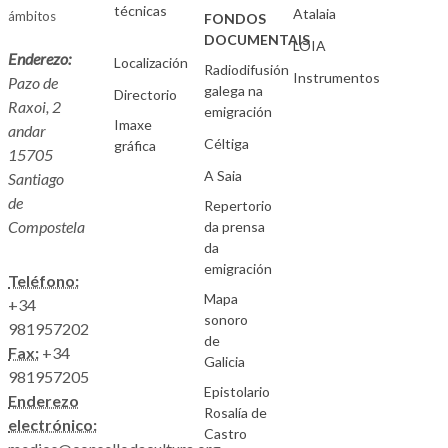
técnicas
Atalaia
ámbitos
FONDOS
DOCUMENTAIS
LOIA
Enderezo:
Localización
Radiodifusión
Instrumentos
Pazo de
galega na
Directorio
Raxoi, 2
emigración
Imaxe
andar
Céltiga
gráfica
15705
A Saia
Santiago
de
Repertorio
Compostela
da prensa
da
emigración
Teléfono:
Mapa
+34
sonoro
981957202
de
Fax:
+34
Galicia
981957205
Epistolario
Enderezo
Rosalía de
electrónico:
Castro