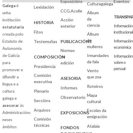
Exposicións
Eventos
Culturagalega
Galega
é
Lexislación
CCG.Acolle
Álbum
unha
TRANSPAR
da
Acción
institución
HISTORIA
ciencia
Información
exterior
estatutaria
Fitos
institucional
Álbum
creada polo
de
Información
Estatuto de
Testemuñas
PUBLICACIÓNS
mulleres
económica
Autonomía
Normas
Irmandades
de Galicia
Información
de
COMPOSICIÓN
da fala
sobre o
para
edición
Presidencia
persoal
promover e
Vento
Comisión
que zoa
difundir a
ASESORIA
executiva
lingua e a
Roteiros
Informes
Plenario
cultura
Mapa
Observatorio
galega e
Seccións
cultural
asesorar
ás
Arquivos
Escolas da
Administracións
EXPOSICIÓNS
emigración
Comisión
neses
técnicas
Atalaia
ámbitos
FONDOS