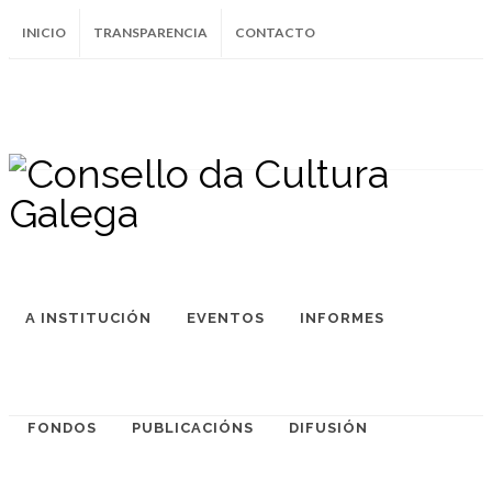
INICIO
TRANSPARENCIA
CONTACTO
SUBSCRÍBETE AO BOLETÍN
Instagram
Facebook
Twitter
Soundcloud
Youtube
+34.981.9572
correo@
A INSTITUCIÓN
EVENTOS
INFORMES
FONDOS
PUBLICACIÓNS
DIFUSIÓN