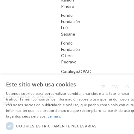
Piñeiro
Fondo
Fundación
Luís
Seoane
Fondo
Fundación
Otero
Pedrayo
Catálogo.OPAC
Este sitio web usa cookies
Aviso Legal
FB
TW
IG
Usamos cookies para personalizar contido, anuncios e analizar o noso
Consello da Cultura Galega.
tráfico. Tamén compartimos información sobre o uso que fai do noso siti
2016
cos nosos socios de publicidade e análise, que poden combinala con outr
información que lles proporcionou ou que recompilaron a partir do uso q
faga dos seus servizos.
Le máis
COOKIES ESTRICTAMENTE NECESARIAS