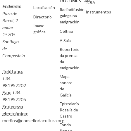
DOCUMENTAIS
LOIA
Enderezo:
Localización
Radiodifusión
Instrumentos
Pazo de
galega na
Directorio
Raxoi, 2
emigración
Imaxe
andar
Céltiga
gráfica
15705
A Saia
Santiago
de
Repertorio
Compostela
da prensa
da
emigración
Teléfono:
Mapa
+34
sonoro
981957202
de
Fax:
+34
Galicia
981957205
Epistolario
Enderezo
Rosalía de
electrónico:
Castro
medios@consellodacultura.org
Fondo
Ramón