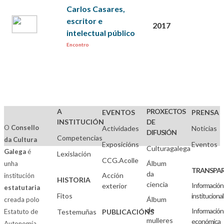
Carlos Casares,
escritor e
2017
intelectual público
Encontro
A
PROXECTOS
EVENTOS
PRENSA
INSTITUCIÓN
DE
O
Consello
Actividades
Noticias
DIFUSIÓN
Competencias
da Cultura
Exposicións
Eventos
Culturagalega
Galega
é
Lexislación
CCG.Acolle
Álbum
unha
TRANSPAR
da
Acción
institución
HISTORIA
ciencia
Información
exterior
estatutaria
Fitos
institucional
Álbum
creada polo
de
Información
Estatuto de
Testemuñas
PUBLICACIÓNS
mulleres
económica
Autonomía