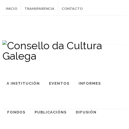
INICIO
TRANSPARENCIA
CONTACTO
SUBSCRÍBETE AO BOLETÍN
Instagram
Facebook
Twitter
Soundcloud
Youtube
+34.981.9572
correo@
A INSTITUCIÓN
EVENTOS
INFORMES
FONDOS
PUBLICACIÓNS
DIFUSIÓN