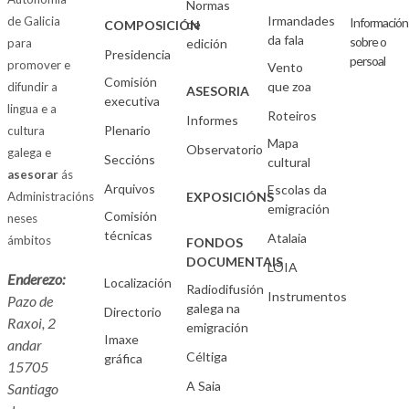
Normas
Irmandades
de Galicia
Información
de
COMPOSICIÓN
da fala
sobre o
para
edición
Presidencia
persoal
promover e
Vento
Comisión
que zoa
difundir a
ASESORIA
executiva
lingua e a
Roteiros
Informes
Plenario
cultura
Mapa
Observatorio
galega e
Seccións
cultural
asesorar
ás
Arquivos
Escolas da
Administracións
EXPOSICIÓNS
emigración
Comisión
neses
técnicas
Atalaia
ámbitos
FONDOS
DOCUMENTAIS
LOIA
Enderezo:
Localización
Radiodifusión
Instrumentos
Pazo de
galega na
Directorio
Raxoi, 2
emigración
Imaxe
andar
Céltiga
gráfica
15705
A Saia
Santiago