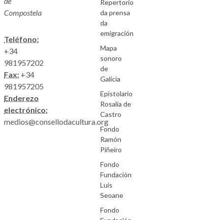
de
Repertorio
Compostela
da prensa
da
emigración
Teléfono:
Mapa
+34
sonoro
981957202
de
Fax:
+34
Galicia
981957205
Epistolario
Enderezo
Rosalía de
electrónico:
Castro
medios@consellodacultura.org
Fondo
Ramón
Piñeiro
Fondo
Fundación
Luís
Seoane
Fondo