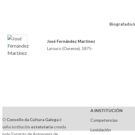
Biografado/
José Fernández Martínez
Larouco (Ourense), 1875-
A INSTITUCIÓN
O
Consello da Cultura Galega
é
Competencias
unha institución
estatutaria
creada
Lexislación
polo Estatuto de Autonomía de