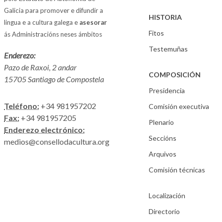
Galicia para promover e difundir a
HISTORIA
lingua e a cultura galega e
asesorar
Fitos
ás Administracións neses ámbitos
Testemuñas
Enderezo:
Pazo de Raxoi, 2 andar
COMPOSICIÓN
15705 Santiago de Compostela
Presidencia
Teléfono:
+34 981957202
Comisión executiva
Fax:
+34 981957205
Plenario
Enderezo electrónico:
Seccións
medios@consellodacultura.org
Arquivos
Comisión técnicas
Localización
Directorio