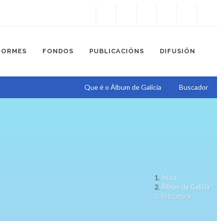
Instagram
Facebook
Twitter
Soundcloud
Youtube
+34.981.9572
correo@
FORMES
FONDOS
PUBLICACIÓNS
DIFUSIÓN
Que é o Álbum de Galicia
Buscador
Inicio
Álbum de Galicia
Viticultura