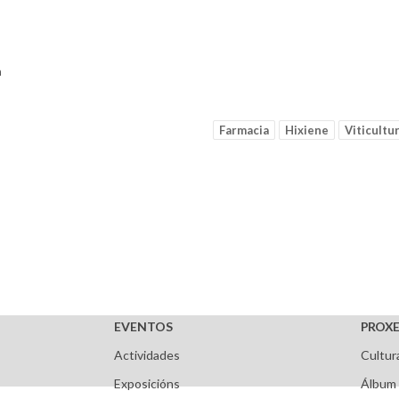
a
Farmacia
Hixiene
Viticultu
EVENTOS
PROXE
Actividades
Cultur
Exposicións
Álbum 