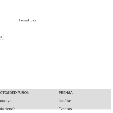
Temáticas
ra
CTOS DE DIFUSIÓN
PRENSA
agalega
Noticias
da ciencia
Eventos