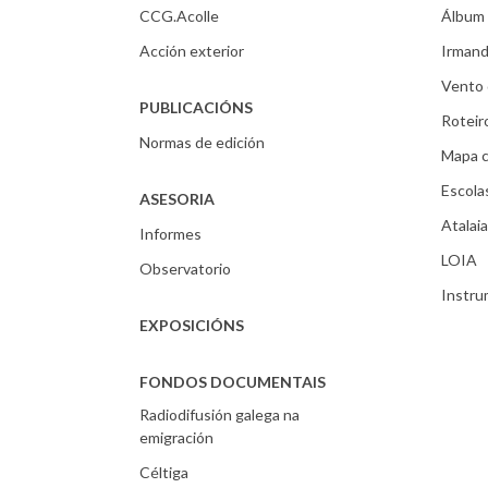
CCG.Acolle
Álbum 
Acción exterior
Irmand
Vento 
PUBLICACIÓNS
Roteir
Normas de edición
Mapa c
Escola
ASESORIA
Atalaia
Informes
LOIA
Observatorio
Instr
EXPOSICIÓNS
FONDOS DOCUMENTAIS
Radiodifusión galega na
emigración
Céltiga