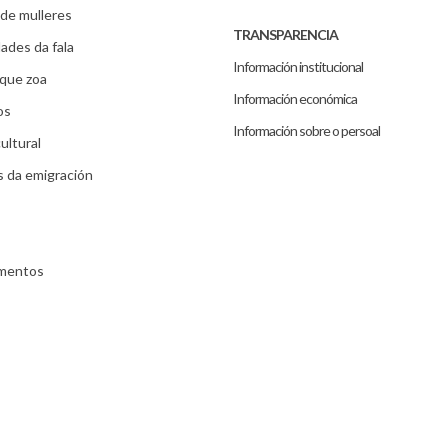
de mulleres
TRANSPARENCIA
ades da fala
Información institucional
que zoa
Información económica
os
Información sobre o persoal
ultural
s da emigración
umentos