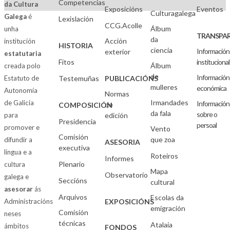
Competencias
da Cultura
Exposicións
Eventos
Culturagalega
Galega
é
Lexislación
CCG.Acolle
Álbum
unha
TRANSPAR
da
Acción
institución
HISTORIA
ciencia
Información
exterior
estatutaria
Fitos
institucional
Álbum
creada polo
de
Información
Estatuto de
Testemuñas
PUBLICACIÓNS
mulleres
económica
Autonomía
Normas
Irmandades
de Galicia
Información
de
COMPOSICIÓN
da fala
sobre o
para
edición
Presidencia
persoal
promover e
Vento
Comisión
que zoa
difundir a
ASESORIA
executiva
lingua e a
Roteiros
Informes
Plenario
cultura
Mapa
Observatorio
galega e
Seccións
cultural
asesorar
ás
Arquivos
Escolas da
Administracións
EXPOSICIÓNS
emigración
Comisión
neses
técnicas
Atalaia
ámbitos
FONDOS