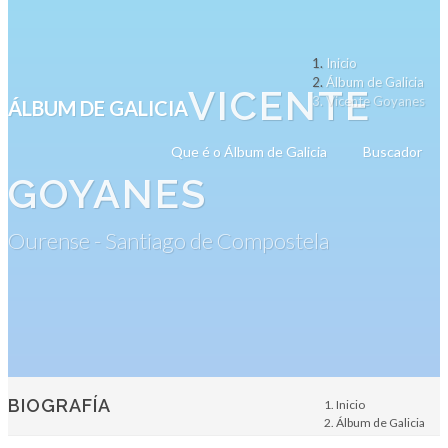
Inicio
Álbum de Galicia
VICENTE
Vicente Goyanes
ÁLBUM DE GALICIA
Que é o Álbum de Galicia
Buscador
GOYANES
Ourense - Santiago de Compostela
BIOGRAFÍA
Inicio
Álbum de Galicia
Persoa