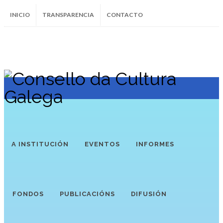
INICIO
TRANSPARENCIA
CONTACTO
SUBSCRÍBETE AO BOLETÍN
Instagram
Facebook
Twitter
Soundcloud
Youtube
+34.981.9572
correo@
A INSTITUCIÓN
EVENTOS
INFORMES
FONDOS
PUBLICACIÓNS
DIFUSIÓN