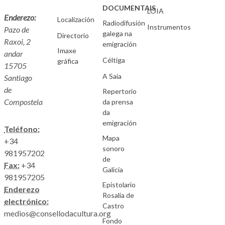
DOCUMENTAIS
LOIA
Enderezo:
Localización
Radiodifusión
Instrumentos
Pazo de
galega na
Directorio
Raxoi, 2
emigración
Imaxe
andar
Céltiga
gráfica
15705
A Saia
Santiago
de
Repertorio
Compostela
da prensa
da
emigración
Teléfono:
Mapa
+34
sonoro
981957202
de
Fax:
+34
Galicia
981957205
Epistolario
Enderezo
Rosalía de
electrónico:
Castro
medios@consellodacultura.org
Fondo