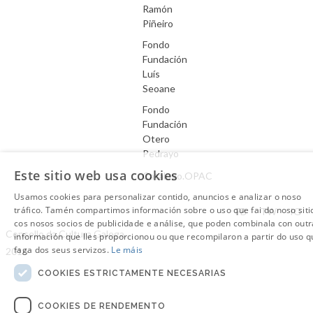
Ramón
Piñeiro
Fondo
Fundación
Luís
Seoane
Fondo
Fundación
Otero
Pedrayo
Este sitio web usa cookies
Catálogo.OPAC
Usamos cookies para personalizar contido, anuncios e analizar o noso
Aviso Legal
tráfico. Tamén compartimos información sobre o uso que fai do noso siti
FB
TW
IG
cos nosos socios de publicidade e análise, que poden combinala con outr
Consello da Cultura Galega.
información que lles proporcionou ou que recompilaron a partir do uso q
faga dos seus servizos.
Le máis
2016
COOKIES ESTRICTAMENTE NECESARIAS
COOKIES DE RENDEMENTO