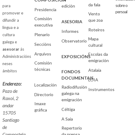
da fala
sobre o
para
edición
Presidencia
persoal
promover e
Vento
Comisión
que zoa
difundir a
ASESORIA
executiva
lingua e a
Roteiros
Informes
Plenario
cultura
Mapa
Observatorio
galega e
Seccións
cultural
asesorar
ás
Arquivos
Escolas da
Administracións
EXPOSICIÓNS
emigración
Comisión
neses
técnicas
Atalaia
ámbitos
FONDOS
DOCUMENTAIS
LOIA
Enderezo:
Localización
Radiodifusión
Instrumentos
Pazo de
galega na
Directorio
Raxoi, 2
emigración
Imaxe
andar
Céltiga
gráfica
15705
A Saia
Santiago
de
Repertorio
Compostela
da prensa