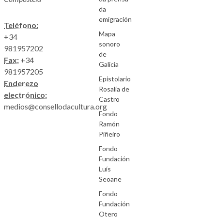
da
emigración
Teléfono:
Mapa
+34
sonoro
981957202
de
Fax:
+34
Galicia
981957205
Epistolario
Enderezo
Rosalía de
electrónico:
Castro
medios@consellodacultura.org
Fondo
Ramón
Piñeiro
Fondo
Fundación
Luís
Seoane
Fondo
Fundación
Otero