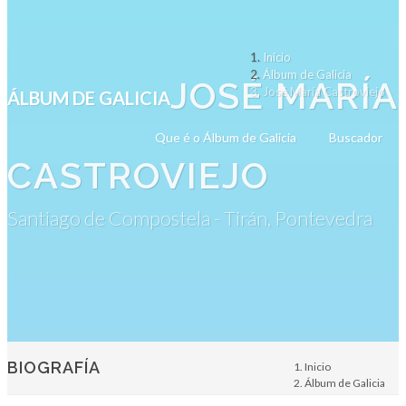
Inicio
Álbum de Galicia
JOSÉ MARÍA
José María Castroviejo
ÁLBUM DE GALICIA
Que é o Álbum de Galicia
Buscador
CASTROVIEJO
Santiago de Compostela - Tirán, Pontevedra
BIOGRAFÍA
Inicio
Álbum de Galicia
Persoa