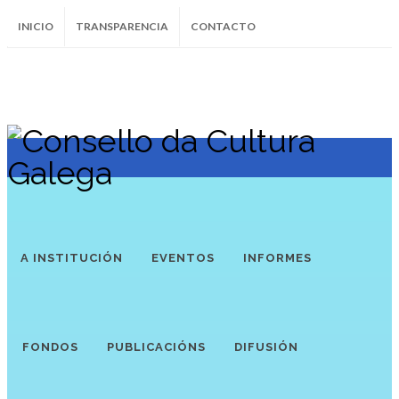
INICIO
TRANSPARENCIA
CONTACTO
SUBSCRÍBETE AO BOLETÍN
Instagram
Facebook
Twitter
Soundcloud
Youtube
+34.981.9572
correo@
A INSTITUCIÓN
EVENTOS
INFORMES
FONDOS
PUBLICACIÓNS
DIFUSIÓN