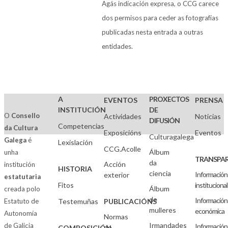
Agás indicación expresa, o CCG carece
dos permisos para ceder as fotografías
publicadas nesta entrada a outras
entidades.
A
PROXECTOS
EVENTOS
PRENSA
INSTITUCIÓN
DE
O
Consello
Actividades
Noticias
DIFUSIÓN
Competencias
da Cultura
Exposicións
Eventos
Culturagalega
Galega
é
Lexislación
CCG.Acolle
Álbum
unha
TRANSPAR
da
Acción
institución
HISTORIA
ciencia
Información
exterior
estatutaria
Fitos
institucional
Álbum
creada polo
de
Información
Estatuto de
Testemuñas
PUBLICACIÓNS
mulleres
económica
Autonomía
Normas
Irmandades
de Galicia
Información
de
COMPOSICIÓN