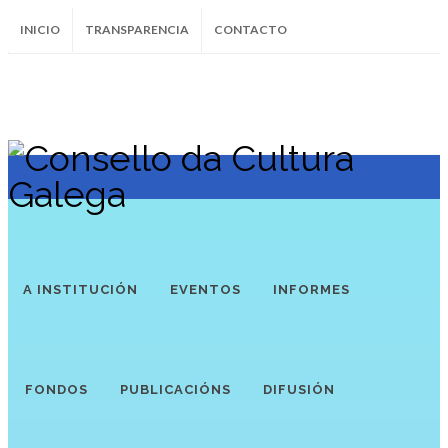
INICIO
TRANSPARENCIA
CONTACTO
SUBSCRÍBETE AO BOLETÍN
Instagram
Facebook
Twitter
Soundcloud
Youtube
+34.981.9572
correo@
A INSTITUCIÓN
EVENTOS
INFORMES
FONDOS
PUBLICACIÓNS
DIFUSIÓN