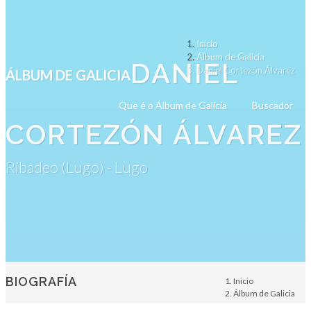
Inicio
Álbum de Galicia
DANIEL
Daniel Cortezón Álvarez
ÁLBUM DE GALICIA
Que é o Álbum de Galicia
Buscador
CORTEZÓN ÁLVAREZ
Ribadeo (Lugo) - Lugo
BIOGRAFÍA
Inicio
Álbum de Galicia
Persoa