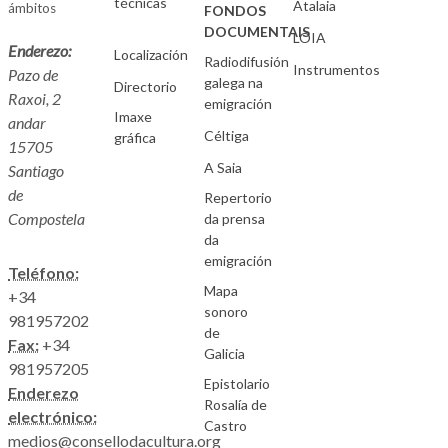
técnicas
Atalaia
ámbitos
FONDOS
DOCUMENTAIS
LOIA
Enderezo:
Localización
Radiodifusión
Instrumentos
Pazo de
galega na
Directorio
Raxoi, 2
emigración
Imaxe
andar
Céltiga
gráfica
15705
A Saia
Santiago
de
Repertorio
Compostela
da prensa
da
emigración
Teléfono:
Mapa
+34
sonoro
981957202
de
Fax:
+34
Galicia
981957205
Epistolario
Enderezo
Rosalía de
electrónico:
Castro
medios@consellodacultura.org