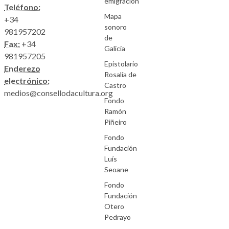
emigración
Teléfono:
Mapa
+34
sonoro
981957202
de
Fax:
+34
Galicia
981957205
Epistolario
Enderezo
Rosalía de
electrónico:
Castro
medios@consellodacultura.org
Fondo
Ramón
Piñeiro
Fondo
Fundación
Luís
Seoane
Fondo
Fundación
Otero
Pedrayo