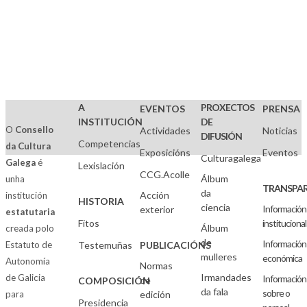
ESCÉNICAS
(CCG)
A
PROXECTOS
EVENTOS
PRENSA
INSTITUCIÓN
DE
O
Consello
Actividades
Noticias
DIFUSIÓN
Competencias
da Cultura
Exposicións
Eventos
Culturagalega
Galega
é
Lexislación
CCG.Acolle
Álbum
unha
TRANSPAR
da
Acción
institución
HISTORIA
ciencia
Información
exterior
estatutaria
Fitos
institucional
Álbum
creada polo
de
Información
Estatuto de
Testemuñas
PUBLICACIÓNS
mulleres
económica
Autonomía
Normas
Irmandades
de Galicia
Información
de
COMPOSICIÓN
da fala
sobre o
para
edición
Presidencia