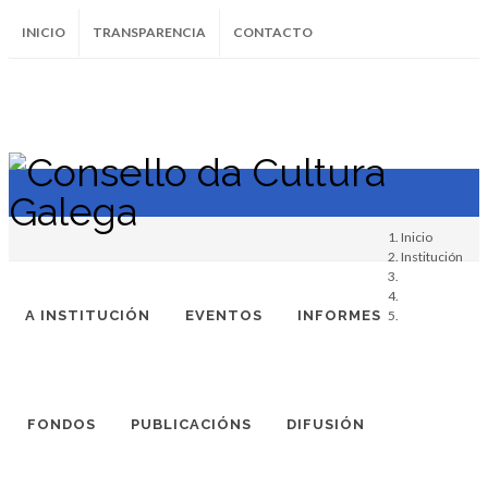
INICIO
TRANSPARENCIA
CONTACTO
SUBSCRÍBETE AO BOLETÍN
Instagram
Facebook
Twitter
Soundcloud
Youtube
+34.981.9572
correo@
Inicio
Institución
A INSTITUCIÓN
EVENTOS
INFORMES
(
-
)
FONDOS
PUBLICACIÓNS
DIFUSIÓN
ALEJO