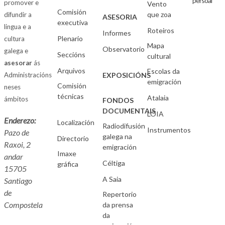
persoal
promover e
Vento
Comisión
que zoa
difundir a
ASESORIA
executiva
lingua e a
Roteiros
Informes
Plenario
cultura
Mapa
Observatorio
galega e
Seccións
cultural
asesorar
ás
Arquivos
Escolas da
Administracións
EXPOSICIÓNS
emigración
Comisión
neses
técnicas
Atalaia
ámbitos
FONDOS
DOCUMENTAIS
LOIA
Enderezo:
Localización
Radiodifusión
Instrumentos
Pazo de
galega na
Directorio
Raxoi, 2
emigración
Imaxe
andar
Céltiga
gráfica
15705
A Saia
Santiago
de
Repertorio
Compostela
da prensa
da