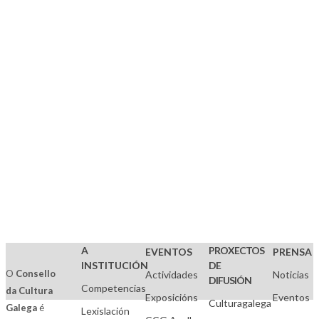
-
2024)
SECCIÓN
DE
CREACIÓN
E
ARTES
VISUAIS
CONTEMPORÁNEAS
(CCG)
A
PROXECTOS
EVENTOS
PRENSA
INSTITUCIÓN
DE
O
Consello
Actividades
Noticias
DIFUSIÓN
Competencias
da Cultura
Exposicións
Eventos
Culturagalega
Galega
é
Lexislación