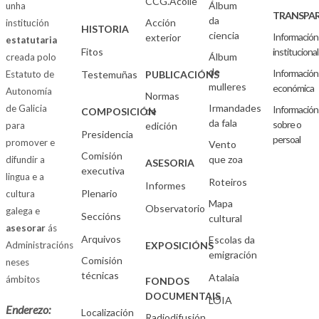
CCG.Acolle
Álbum
unha
TRANSPAR
da
Acción
institución
HISTORIA
ciencia
Información
exterior
estatutaria
Fitos
institucional
Álbum
creada polo
de
Información
Estatuto de
Testemuñas
PUBLICACIÓNS
mulleres
económica
Autonomía
Normas
Irmandades
de Galicia
Información
de
COMPOSICIÓN
da fala
sobre o
para
edición
Presidencia
persoal
promover e
Vento
Comisión
que zoa
difundir a
ASESORIA
executiva
lingua e a
Roteiros
Informes
Plenario
cultura
Mapa
Observatorio
galega e
Seccións
cultural
asesorar
ás
Arquivos
Escolas da
Administracións
EXPOSICIÓNS
emigración
Comisión
neses
técnicas
Atalaia
ámbitos
FONDOS
DOCUMENTAIS
LOIA
Enderezo:
Localización
Radiodifusión