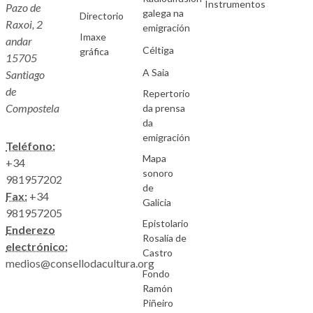
Instrumentos
Pazo de
galega na
Directorio
Raxoi, 2
emigración
Imaxe
andar
Céltiga
gráfica
15705
A Saia
Santiago
de
Repertorio
Compostela
da prensa
da
emigración
Teléfono:
Mapa
+34
sonoro
981957202
de
Fax:
+34
Galicia
981957205
Epistolario
Enderezo
Rosalía de
electrónico:
Castro
medios@consellodacultura.org
Fondo
Ramón
Piñeiro