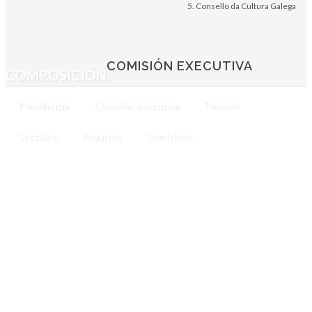
Consello da Cultura Galega
COMISIÓN EXECUTIVA
COMPOSICIÓN
Presidencia
Comisión executiva
Plenario
Seccións
Arquivos
Comisións
SECRETARÍA
(2026
-
)
PAULA
CABALEIRO
COMESAÑA
CONSELLO