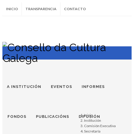
INICIO
TRANSPARENCIA
CONTACTO
SUBSCRÍBETE AO BOLETÍN
Instagram
Facebook
Twitter
Soundcloud
Youtube
+34.981.9572
correo@
A INSTITUCIÓN
EVENTOS
INFORMES
Inicio
FONDOS
PUBLICACIÓNS
DIFUSIÓN
Institución
Comisión Executiva
Secretaría