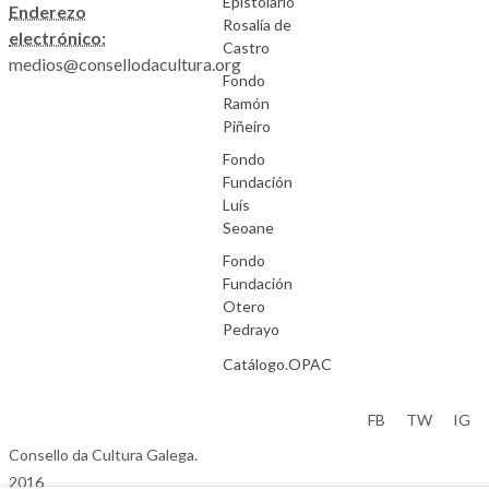
Epistolario
Enderezo
Rosalía de
electrónico:
Castro
medios@consellodacultura.org
Fondo
Ramón
Piñeiro
Fondo
Fundación
Luís
Seoane
Fondo
Fundación
Otero
Pedrayo
Catálogo.OPAC
Aviso Legal
FB
TW
IG
Consello da Cultura Galega.
2016