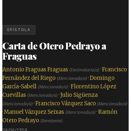
EPÍSTOLA
Carta de Otero Pedrayo a
Fraguas
Antonio Fraguas Fraguas
·
Francisco
(Destinatario/a)
Fernández del Riego
·
Domingo
(Mencionado/a)
García-Sabell
·
Florentino López
(Mencionado/a)
Cuevillas
·
Julio Sigüenza
(Mencionado/a)
·
Francisco Vázquez Saco
(Mencionado/a)
(Mencionado/a)
·
Manuel Vázquez Seixas
·
Ramón
(Mencionado/a)
Otero Pedrayo
(Remitente)
24/06/1959