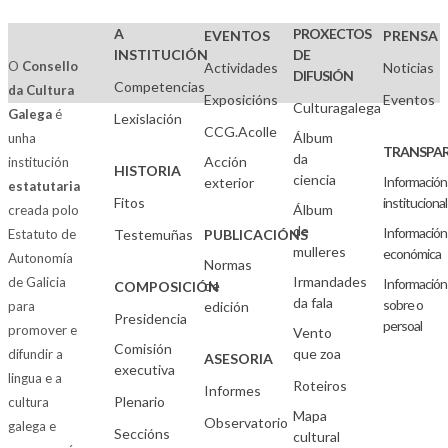
A
PROXECTOS
EVENTOS
PRENSA
INSTITUCIÓN
DE
O
Consello
Actividades
Noticias
DIFUSIÓN
Competencias
da Cultura
Exposicións
Eventos
Culturagalega
Galega
é
Lexislación
CCG.Acolle
Álbum
unha
TRANSPAR
da
Acción
institución
HISTORIA
ciencia
Información
exterior
estatutaria
Fitos
institucional
Álbum
creada polo
de
Información
Estatuto de
Testemuñas
PUBLICACIÓNS
mulleres
económica
Autonomía
Normas
Irmandades
de Galicia
Información
de
COMPOSICIÓN
da fala
sobre o
para
edición
Presidencia
persoal
promover e
Vento
Comisión
que zoa
difundir a
ASESORIA
executiva
lingua e a
Roteiros
Informes
Plenario
cultura
Mapa
Observatorio
galega e
Seccións
cultural