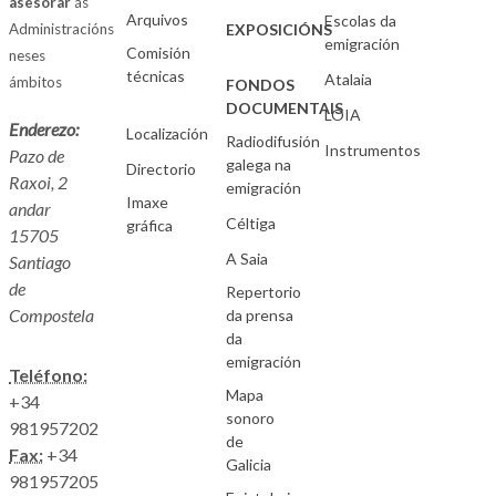
asesorar
ás
Arquivos
Escolas da
Administracións
EXPOSICIÓNS
emigración
Comisión
neses
técnicas
Atalaia
ámbitos
FONDOS
DOCUMENTAIS
LOIA
Enderezo:
Localización
Radiodifusión
Instrumentos
Pazo de
galega na
Directorio
Raxoi, 2
emigración
Imaxe
andar
Céltiga
gráfica
15705
A Saia
Santiago
de
Repertorio
Compostela
da prensa
da
emigración
Teléfono:
Mapa
+34
sonoro
981957202
de
Fax:
+34
Galicia
981957205