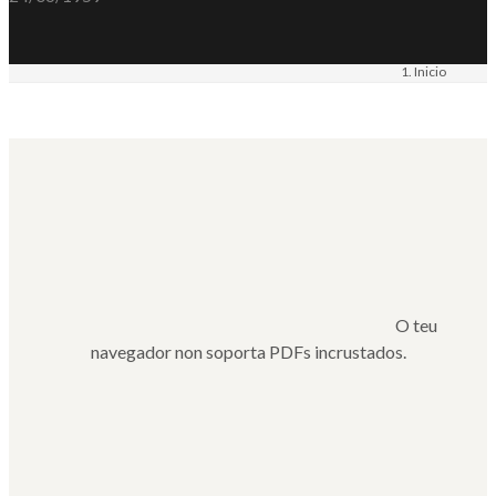
Inicio
Materiais
epístola
O teu
navegador non soporta PDFs incrustados.