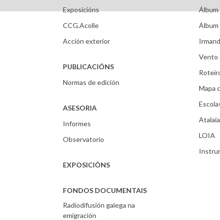
Exposicións
Álbum 
CCG.Acolle
Álbum 
Acción exterior
Irmand
Vento 
PUBLICACIÓNS
Roteir
Normas de edición
Mapa c
Escola
ASESORIA
Atalaia
Informes
LOIA
Observatorio
Instr
EXPOSICIÓNS
FONDOS DOCUMENTAIS
Radiodifusión galega na
emigración