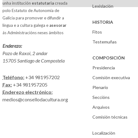
unha institución
estatutaria
creada
Lexislación
polo Estatuto de Autonomía de
Galicia para promover e difundir a
HISTORIA
lingua e a cultura galega e
asesorar
Fitos
ás Administracións neses ámbitos
Testemuñas
Enderezo:
Pazo de Raxoi, 2 andar
COMPOSICIÓN
15705 Santiago de Compostela
Presidencia
Teléfono:
+34 981957202
Comisión executiva
Fax:
+34 981957205
Plenario
Enderezo electrónico:
Seccións
medios@consellodacultura.org
Arquivos
Comisión técnicas
Localización