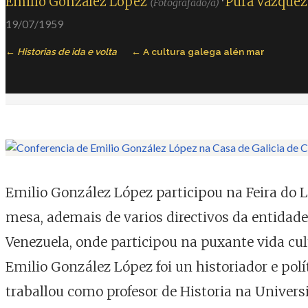
Emilio González López
·
Pura Vázquez 
(Fotografado/a)
19/07/1959
Historias de ida e volta
A cultura galega alén mar
Emilio González López participou na Feira do L
mesa, ademais de varios directivos da entidad
Venezuela, onde participou na puxante vida cult
Emilio González López foi un historiador e polí
traballou como profesor de Historia na Univers