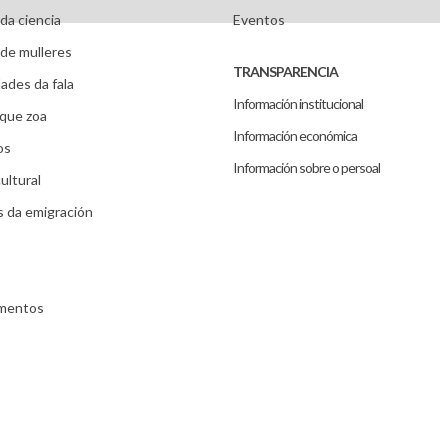
da ciencia
Eventos
de mulleres
TRANSPARENCIA
ades da fala
Información institucional
que zoa
Información económica
os
Información sobre o persoal
ultural
s da emigración
umentos