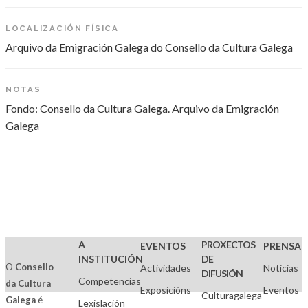
LOCALIZACIÓN FÍSICA
Arquivo da Emigración Galega do Consello da Cultura Galega
NOTAS
Fondo: Consello da Cultura Galega. Arquivo da Emigración
Galega
A
PROXECTOS
EVENTOS
PRENSA
INSTITUCIÓN
DE
O
Consello
Actividades
Noticias
DIFUSIÓN
Competencias
da Cultura
Exposicións
Eventos
Culturagalega
Galega
é
Lexislación