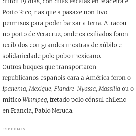
durou 19 días, con dúas escalas en Madeira e
Porto Rico, nas que a pasaxe non tivo
permisos para poder baixar a terra. Atracou
no porto de Veracruz, onde os exiliados foron
recibidos con grandes mostras de xúbilo e
solidariedade polo pobo mexicano.
Outros buques que transportaron
republicanos españois cara a América foron o
Ipanema
,
Mexique
,
Flandre
,
Nyassa
,
Massilia
ou o
mítico
Winnipeg
, fretado polo cónsul chileno
en Francia, Pablo Neruda.
ESPECIAIS