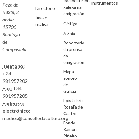
Radiodifusión
Instrumentos
Pazo de
galega na
Directorio
Raxoi, 2
emigración
Imaxe
andar
Céltiga
gráfica
15705
A Saia
Santiago
de
Repertorio
Compostela
da prensa
da
emigración
Teléfono:
Mapa
+34
sonoro
981957202
de
Fax:
+34
Galicia
981957205
Epistolario
Enderezo
Rosalía de
electrónico:
Castro
medios@consellodacultura.org
Fondo
Ramón
Piñeiro