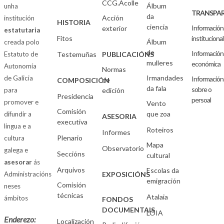
CCG.Acolle
Álbum
unha
TRANSPAR
da
Acción
institución
HISTORIA
ciencia
Información
exterior
estatutaria
Fitos
institucional
Álbum
creada polo
de
Información
Estatuto de
Testemuñas
PUBLICACIÓNS
mulleres
económica
Autonomía
Normas
Irmandades
de Galicia
Información
de
COMPOSICIÓN
da fala
sobre o
para
edición
Presidencia
persoal
promover e
Vento
Comisión
que zoa
difundir a
ASESORIA
executiva
lingua e a
Roteiros
Informes
Plenario
cultura
Mapa
Observatorio
galega e
Seccións
cultural
asesorar
ás
Arquivos
Escolas da
Administracións
EXPOSICIÓNS
emigración
Comisión
neses
técnicas
Atalaia
ámbitos
FONDOS
DOCUMENTAIS
LOIA
Enderezo:
Localización