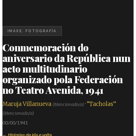
IMAXE. FOTOGRAFÍA
Conmemoración do
aniversario da República nun
acto multitudinario
organizado pola Federación
no Teatro Avenida, 1941
Maruja Villanueva
·
“Tacholas”
(Mencionado/a)
(Mencionado/a)
00/00/1941
Historias de ida e volta