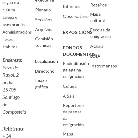
lingua e a
Roteiros
Informes
Plenario
cultura
Mapa
Observatorio
galega e
Seccións
cultural
asesorar
ás
Arquivos
Escolas da
Administracións
EXPOSICIÓNS
emigración
Comisión
neses
técnicas
Atalaia
ámbitos
FONDOS
DOCUMENTAIS
LOIA
Enderezo:
Localización
Radiodifusión
Instrumentos
Pazo de
galega na
Directorio
Raxoi, 2
emigración
Imaxe
andar
Céltiga
gráfica
15705
A Saia
Santiago
de
Repertorio
Compostela
da prensa
da
emigración
Teléfono:
Mapa
+34