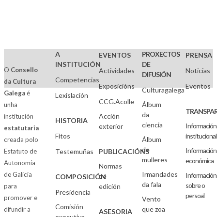
A
PROXECTOS
EVENTOS
PRENSA
INSTITUCIÓN
DE
O
Consello
Actividades
Noticias
DIFUSIÓN
Competencias
da Cultura
Exposicións
Eventos
Culturagalega
Galega
é
Lexislación
CCG.Acolle
Álbum
unha
TRANSPAR
da
Acción
institución
HISTORIA
ciencia
Información
exterior
estatutaria
Fitos
institucional
Álbum
creada polo
de
Información
Estatuto de
Testemuñas
PUBLICACIÓNS
mulleres
económica
Autonomía
Normas
Irmandades
de Galicia
Información
de
COMPOSICIÓN
da fala
sobre o
para
edición
Presidencia
persoal
promover e
Vento
Comisión
que zoa
difundir a
ASESORIA
executiva