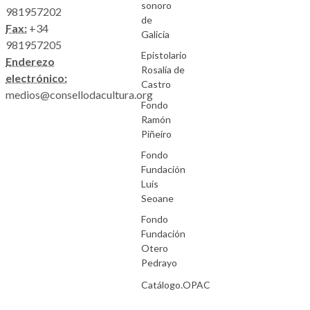
sonoro
981957202
de
Fax:
+34
Galicia
981957205
Epistolario
Enderezo
Rosalía de
electrónico:
Castro
medios@consellodacultura.org
Fondo
Ramón
Piñeiro
Fondo
Fundación
Luís
Seoane
Fondo
Fundación
Otero
Pedrayo
Catálogo.OPAC