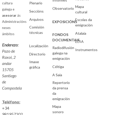
Informes
Plenario
cultura
Mapa
Observatorio
galega e
Seccións
cultural
asesorar
ás
Arquivos
Escolas da
Administracións
EXPOSICIÓNS
emigración
Comisión
neses
técnicas
Atalaia
ámbitos
FONDOS
DOCUMENTAIS
LOIA
Enderezo:
Localización
Radiodifusión
Instrumentos
Pazo de
galega na
Directorio
Raxoi, 2
emigración
Imaxe
andar
Céltiga
gráfica
15705
A Saia
Santiago
de
Repertorio
Compostela
da prensa
da
emigración
Teléfono:
Mapa
+34
sonoro
981957202