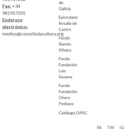
de
Fax:
+34
Galicia
981957205
Epistolario
Enderezo
Rosalía de
electrónico:
Castro
medios@consellodacultura.org
Fondo
Ramón
Piñeiro
Fondo
Fundación
Luís
Seoane
Fondo
Fundación
Otero
Pedrayo
Catálogo.OPAC
Aviso Legal
FB
TW
IG