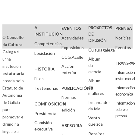
A
PROXECTOS
EVENTOS
PRENSA
INSTITUCIÓN
DE
O
Consello
Actividades
Noticias
DIFUSIÓN
Competencias
da Cultura
Exposicións
Eventos
Culturagalega
Galega
é
Lexislación
CCG.Acolle
Álbum
unha
TRANSPAR
da
Acción
institución
HISTORIA
ciencia
Información
exterior
estatutaria
Fitos
institucional
Álbum
creada polo
de
Información
Estatuto de
Testemuñas
PUBLICACIÓNS
mulleres
económica
Autonomía
Normas
Irmandades
de Galicia
Información
de
COMPOSICIÓN
da fala
sobre o
para
edición
Presidencia
persoal
promover e
Vento
Comisión
que zoa
difundir a
ASESORIA
executiva
lingua e a
Roteiros