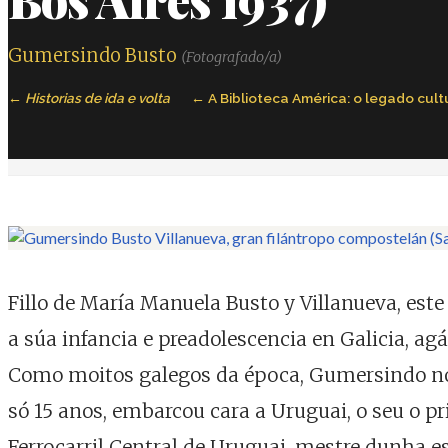
Gumersindo Busto
(Fotografado/a)
Historias de ida e volta
A Biblioteca América: o legado cul
Fillo de María Manuela Busto y Villanueva, est
a súa infancia e preadolescencia en Galicia, ag
Como moitos galegos da época, Gumersindo non
só 15 anos, embarcou cara a Uruguai, o seu o 
Ferrocarril Central de Uruguai, mestre dunha 