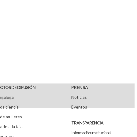
CTOS DE DIFUSIÓN
PRENSA
agalega
Noticias
da ciencia
Eventos
de mulleres
TRANSPARENCIA
ades da fala
Información institucional
que zoa