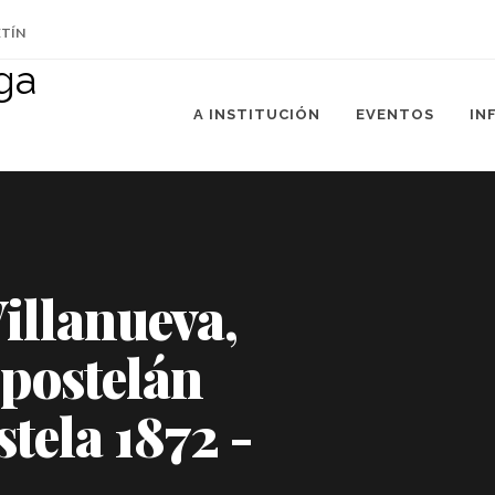
ETÍN
A INSTITUCIÓN
EVENTOS
IN
illanueva,
postelán
tela 1872 -