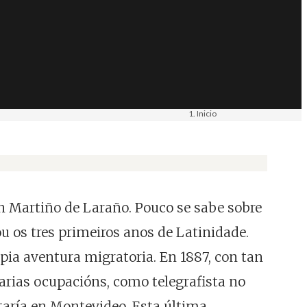
Inicio
Materiais
Imaxe. Retrato. Fotografía
an Martiño de Laraño. Pouco se sabe sobre
u os tres primeiros anos de Latinidade.
ia aventura migratoria. En 1887, con tan
arias ocupacións, como telegrafista no
taría en Montevideo. Esta última