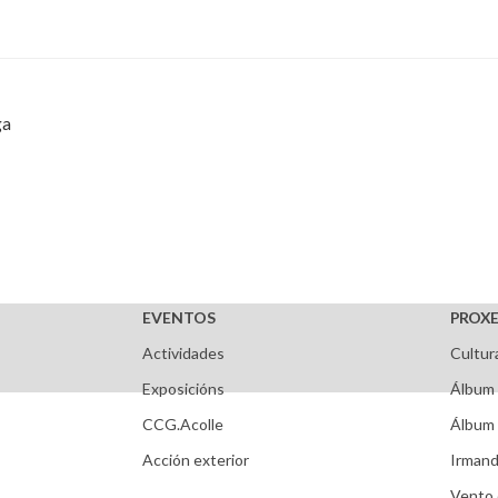
ga
EVENTOS
PROXE
Actividades
Cultur
Exposicións
Álbum 
CCG.Acolle
Álbum 
Acción exterior
Irmand
Vento 