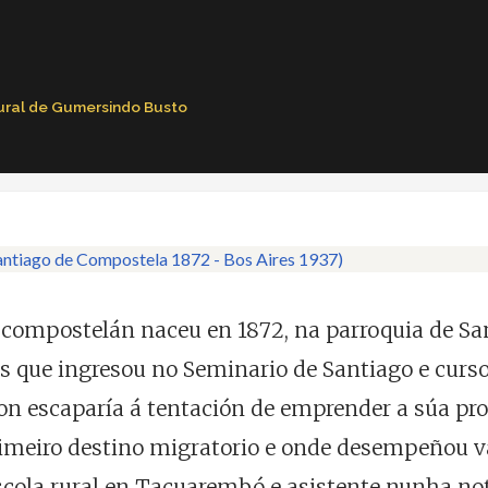
tural de Gumersindo Busto
e compostelán naceu en 1872, na parroquia de S
ás que ingresou no Seminario de Santiago e curso
 escaparía á tentación de emprender a súa prop
primeiro destino migratorio e onde desempeñou v
escola rural en Tacuarembó e asistente nunha no