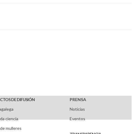
CTOS DE DIFUSIÓN
PRENSA
agalega
Noticias
da ciencia
Eventos
de mulleres