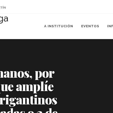
ETÍN
A INSTITUCIÓN
EVENTOS
IN
manos, por
que amplíe
brigantinos
adas o 2 de