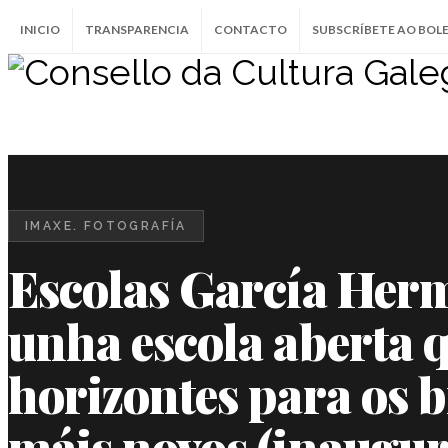
INICIO
TRANSPARENCIA
CONTACTO
SUBSCRÍBETE AO BOL
IMAXE. FOTOGRAFÍA
Escolas García Her
unha escola aberta 
horizontes para os 
máis novos (inaugur