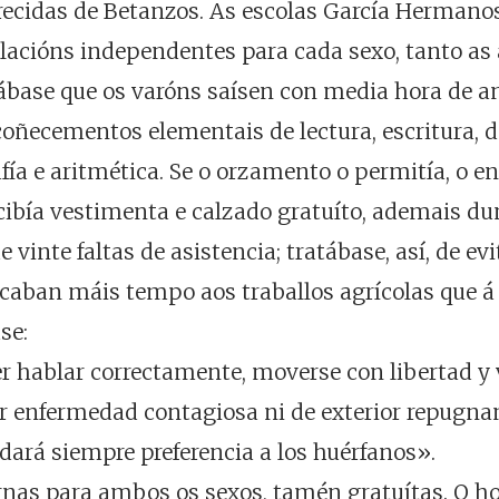
recidas de Betanzos. As escolas García Hermanos
talacións independentes para cada sexo, tanto as
ábase que os varóns saísen con media hora de an
oñecementos elementais de lectura, escritura, do
ía e aritmética. Se o orzamento o permitía, o en
ecibía vestimenta e calzado gratuíto, ademais d
vinte faltas de asistencia; tratábase, así, de e
edicaban máis tempo aos traballos agrícolas que 
se:
r hablar correctamente, moverse con libertad y 
cer enfermedad contagiosa ni de exterior repugna
 dará siempre preferencia a los huérfanos».
urnas para ambos os sexos, tamén gratuítas. O hor