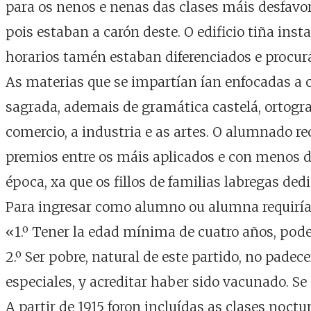
para os nenos e nenas das clases máis desfavo
pois estaban a carón deste. O edificio tiña ins
horarios tamén estaban diferenciados e procur
As materias que se impartían ían enfocadas a c
sagrada, ademais de gramática castelá, ortograf
comercio, a industria e as artes. O alumnado r
premios entre os máis aplicados e con menos de 
época, xa que os fillos de familias labregas d
Para ingresar como alumno ou alumna requiría
«1.º Tener la edad mínima de cuatro años, pode
2.º Ser pobre, natural de este partido, no pade
especiales, y acreditar haber sido vacunado. Se
A partir de 1915 foron incluídas as clases noct