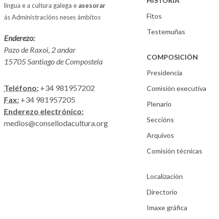
HISTORIA
lingua e a cultura galega e
asesorar
Fitos
ás Administracións neses ámbitos
Testemuñas
Enderezo:
Pazo de Raxoi, 2 andar
COMPOSICIÓN
15705 Santiago de Compostela
Presidencia
Teléfono:
+34 981957202
Comisión executiva
Fax:
+34 981957205
Plenario
Enderezo electrónico:
Seccións
medios@consellodacultura.org
Arquivos
Comisión técnicas
Localización
Directorio
Imaxe gráfica