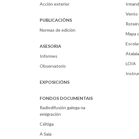
Acción exterior
Irmand
Vento 
PUBLICACIÓNS
Roteir
Normas de edición
Mapa c
Escola
ASESORIA
Atalaia
Informes
LOIA
Observatorio
Instr
EXPOSICIÓNS
FONDOS DOCUMENTAIS
Radiodifusión galega na
emigración
Céltiga
A Saia