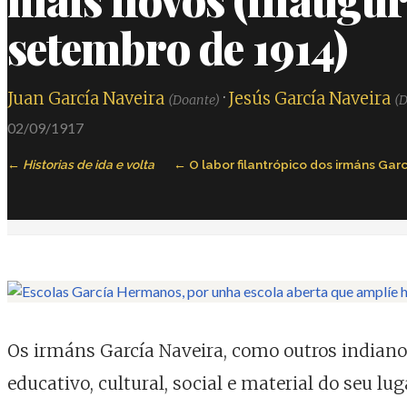
setembro de 1914)
Juan García Naveira
·
Jesús García Naveira
(Doante)
(
02/09/1917
Historias de ida e volta
O labor filantrópico dos irmáns Gar
Os irmáns García Naveira, como outros indiano
educativo, cultural, social e material do seu l