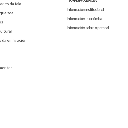
TRANSPARENCIA
ades da fala
Información institucional
que zoa
Información económica
os
Información sobre o persoal
ultural
s da emigración
umentos