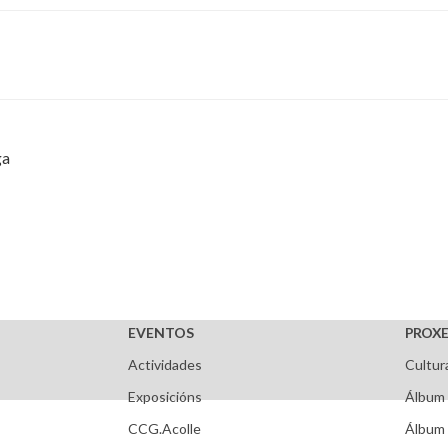
ga
EVENTOS
PROXE
Actividades
Cultur
Exposicións
Álbum 
CCG.Acolle
Álbum 