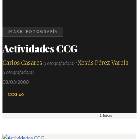
IMAXE. FOTOGRAFÍA
Actividades CCG
Carlos Casares
·
Xesús Pérez Varela
(Fotografado/a)
(Fotografado/a)
08/03/2000
CCG 40
Inicio
Materiais
Imaxe. Fotografía