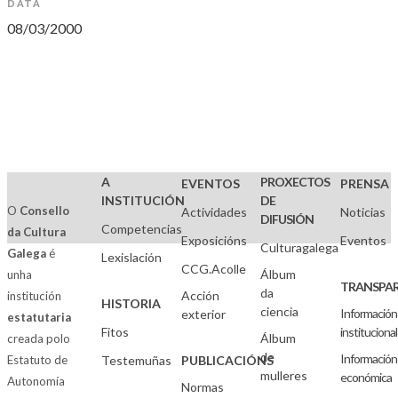
DATA
08/03/2000
A
PROXECTOS
EVENTOS
PRENSA
INSTITUCIÓN
DE
O
Consello
Actividades
Noticias
DIFUSIÓN
Competencias
da Cultura
Exposicións
Eventos
Culturagalega
Galega
é
Lexislación
CCG.Acolle
Álbum
unha
TRANSPAR
da
Acción
institución
HISTORIA
ciencia
Información
exterior
estatutaria
Fitos
institucional
Álbum
creada polo
de
Información
Estatuto de
Testemuñas
PUBLICACIÓNS
mulleres
económica
Autonomía
Normas