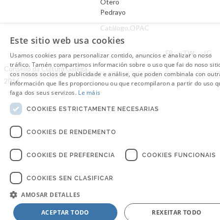
Otero
Pedrayo
Catálogo.OPAC
Este sitio web usa cookies
Aviso Legal
FB
TW
IG
Usamos cookies para personalizar contido, anuncios e analizar o noso
tráfico. Tamén compartimos información sobre o uso que fai do noso siti
Consello da Cultura Galega.
cos nosos socios de publicidade e análise, que poden combinala con outr
2016
información que lles proporcionou ou que recompilaron a partir do uso q
faga dos seus servizos.
Le máis
COOKIES ESTRICTAMENTE NECESARIAS
COOKIES DE RENDEMENTO
COOKIES DE PREFERENCIA
COOKIES FUNCIONAIS
COOKIES SEN CLASIFICAR
AMOSAR DETALLES
ACEPTAR TODO
REXEITAR TODO