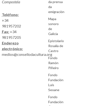
Compostela
da prensa
da
emigración
Teléfono:
Mapa
+34
sonoro
981957202
de
Fax:
+34
Galicia
981957205
Epistolario
Enderezo
Rosalía de
electrónico:
Castro
medios@consellodacultura.org
Fondo
Ramón
Piñeiro
Fondo
Fundación
Luís
Seoane
Fondo
Fundación