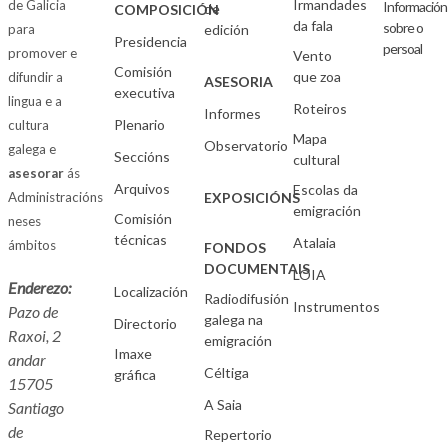
Irmandades
de Galicia
Información
de
COMPOSICIÓN
da fala
sobre o
para
edición
Presidencia
persoal
promover e
Vento
Comisión
que zoa
difundir a
ASESORIA
executiva
lingua e a
Roteiros
Informes
Plenario
cultura
Mapa
Observatorio
galega e
Seccións
cultural
asesorar
ás
Arquivos
Escolas da
Administracións
EXPOSICIÓNS
emigración
Comisión
neses
técnicas
Atalaia
ámbitos
FONDOS
DOCUMENTAIS
LOIA
Enderezo:
Localización
Radiodifusión
Instrumentos
Pazo de
galega na
Directorio
Raxoi, 2
emigración
Imaxe
andar
Céltiga
gráfica
15705
A Saia
Santiago
de
Repertorio