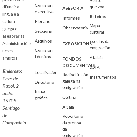
Vento
Comisión
que zoa
difundir a
ASESORIA
executiva
lingua e a
Roteiros
Informes
Plenario
cultura
Mapa
Observatorio
galega e
Seccións
cultural
asesorar
ás
Arquivos
Escolas da
Administracións
EXPOSICIÓNS
emigración
Comisión
neses
técnicas
Atalaia
ámbitos
FONDOS
DOCUMENTAIS
LOIA
Enderezo:
Localización
Radiodifusión
Instrumentos
Pazo de
galega na
Directorio
Raxoi, 2
emigración
Imaxe
andar
Céltiga
gráfica
15705
A Saia
Santiago
de
Repertorio
Compostela
da prensa
da
emigración