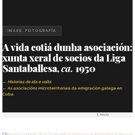
IMAXE. FOTOGRAFÍA
A vida cotiá dunha asociación:
xunta xeral de socios da Liga
Santaballesa,
ca.
1950
Historias de ida e volta
As asociacións microterritoriais da emigración galega en
Cuba
Inicio
Materiais
Imaxe. Fotografía