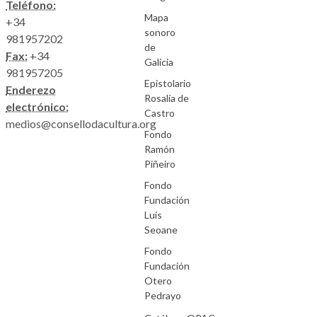
Teléfono:
Mapa
+34
sonoro
981957202
de
Fax:
+34
Galicia
981957205
Epistolario
Enderezo
Rosalía de
electrónico:
Castro
medios@consellodacultura.org
Fondo
Ramón
Piñeiro
Fondo
Fundación
Luís
Seoane
Fondo
Fundación
Otero
Pedrayo