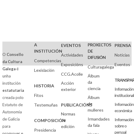
A
PROXECTOS
EVENTOS
PRENSA
INSTITUCIÓN
DE
O
Consello
Actividades
Noticias
DIFUSIÓN
Competencias
da Cultura
Exposicións
Eventos
Culturagalega
Galega
é
Lexislación
CCG.Acolle
Álbum
unha
TRANSPAR
da
Acción
institución
HISTORIA
ciencia
Información
exterior
estatutaria
Fitos
institucional
Álbum
creada polo
de
Información
Estatuto de
Testemuñas
PUBLICACIÓNS
mulleres
económica
Autonomía
Normas
Irmandades
de Galicia
Información
de
COMPOSICIÓN
da fala
sobre o
para
edición
Presidencia
persoal
promover e