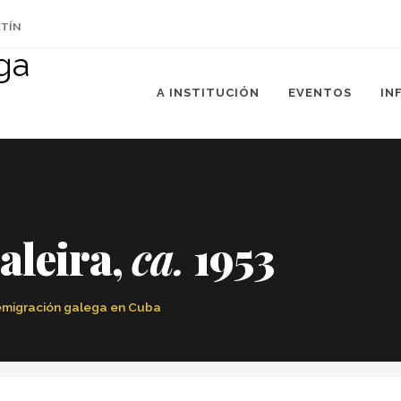
ETÍN
A INSTITUCIÓN
EVENTOS
IN
aleira,
ca.
1953
a emigración galega en Cuba