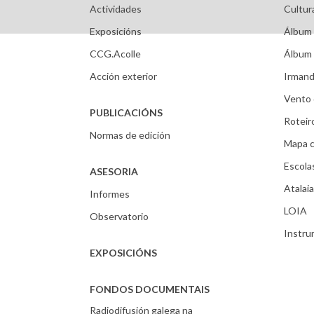
Actividades
Cultur
Exposicións
Álbum 
CCG.Acolle
Álbum 
Acción exterior
Irmand
Vento 
PUBLICACIÓNS
Roteir
Normas de edición
Mapa c
Escola
ASESORIA
Atalaia
Informes
LOIA
Observatorio
Instr
EXPOSICIÓNS
FONDOS DOCUMENTAIS
Radiodifusión galega na