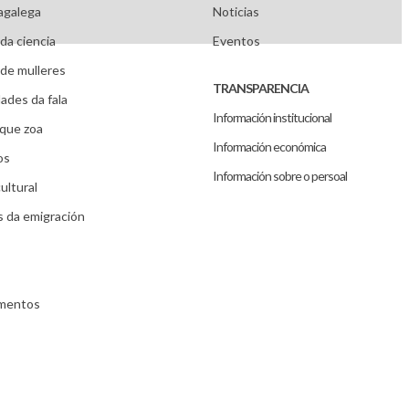
agalega
Noticias
da ciencia
Eventos
de mulleres
TRANSPARENCIA
ades da fala
Información institucional
que zoa
Información económica
os
Información sobre o persoal
ultural
s da emigración
umentos