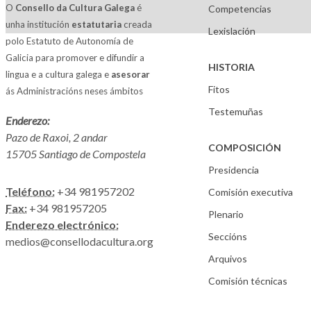
O
Consello da Cultura Galega
é
Competencias
unha institución
estatutaria
creada
Lexislación
polo Estatuto de Autonomía de
Galicia para promover e difundir a
HISTORIA
lingua e a cultura galega e
asesorar
Fitos
ás Administracións neses ámbitos
Testemuñas
Enderezo:
Pazo de Raxoi, 2 andar
COMPOSICIÓN
15705 Santiago de Compostela
Presidencia
Teléfono:
+34 981957202
Comisión executiva
Fax:
+34 981957205
Plenario
Enderezo electrónico:
Seccións
medios@consellodacultura.org
Arquivos
Comisión técnicas