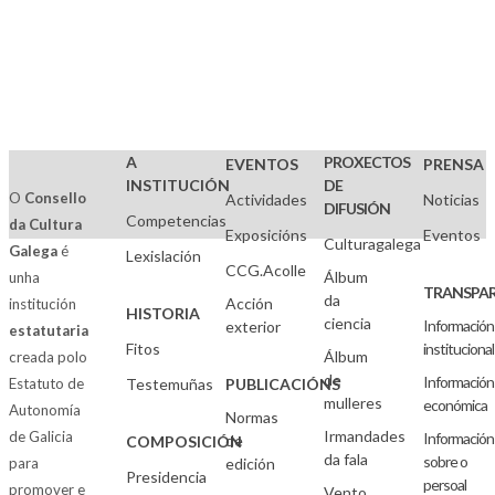
A
PROXECTOS
EVENTOS
PRENSA
INSTITUCIÓN
DE
O
Consello
Actividades
Noticias
DIFUSIÓN
Competencias
da Cultura
Exposicións
Eventos
Culturagalega
Galega
é
Lexislación
CCG.Acolle
Álbum
unha
TRANSPAR
da
Acción
institución
HISTORIA
ciencia
Información
exterior
estatutaria
Fitos
institucional
Álbum
creada polo
de
Información
Estatuto de
Testemuñas
PUBLICACIÓNS
mulleres
económica
Autonomía
Normas
Irmandades
de Galicia
Información
de
COMPOSICIÓN
da fala
sobre o
para
edición
Presidencia
persoal
promover e
Vento