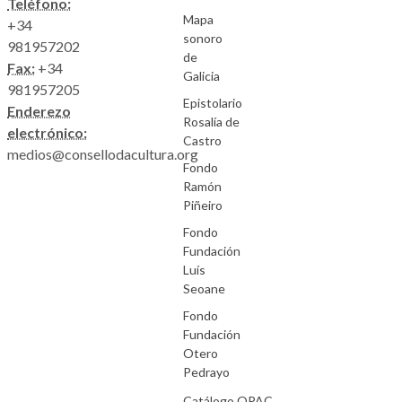
Teléfono:
Mapa
+34
sonoro
981957202
de
Fax:
+34
Galicia
981957205
Epistolario
Enderezo
Rosalía de
electrónico:
Castro
medios@consellodacultura.org
Fondo
Ramón
Piñeiro
Fondo
Fundación
Luís
Seoane
Fondo
Fundación
Otero
Pedrayo
Catálogo.OPAC