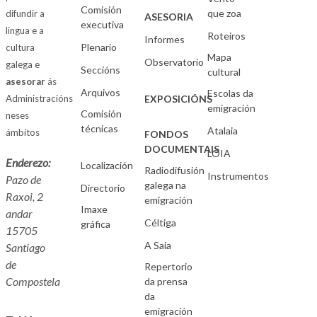
Comisión
que zoa
difundir a
ASESORIA
executiva
lingua e a
Roteiros
Informes
Plenario
cultura
Mapa
Observatorio
galega e
Seccións
cultural
asesorar
ás
Arquivos
Escolas da
Administracións
EXPOSICIÓNS
emigración
Comisión
neses
técnicas
Atalaia
ámbitos
FONDOS
DOCUMENTAIS
LOIA
Enderezo:
Localización
Radiodifusión
Instrumentos
Pazo de
galega na
Directorio
Raxoi, 2
emigración
Imaxe
andar
Céltiga
gráfica
15705
A Saia
Santiago
de
Repertorio
Compostela
da prensa
da
emigración