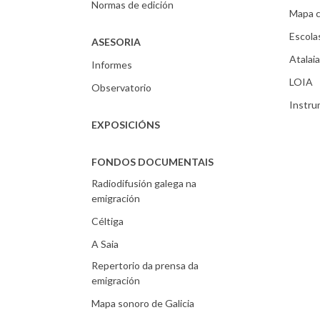
Normas de edición
Mapa c
Escola
ASESORIA
Atalaia
Informes
LOIA
Observatorio
Instr
EXPOSICIÓNS
FONDOS DOCUMENTAIS
Radiodifusión galega na
emigración
Céltiga
A Saia
Repertorio da prensa da
emigración
Mapa sonoro de Galicia