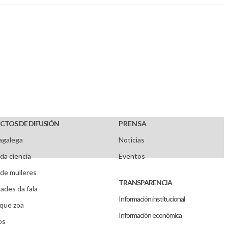
CTOS DE DIFUSIÓN
PRENSA
agalega
Noticias
da ciencia
Eventos
de mulleres
TRANSPARENCIA
ades da fala
Información institucional
que zoa
Información económica
os