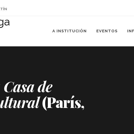
ETÍN
A INSTITUCIÓN
EVENTOS
IN
a Casa de
ultural
(París,