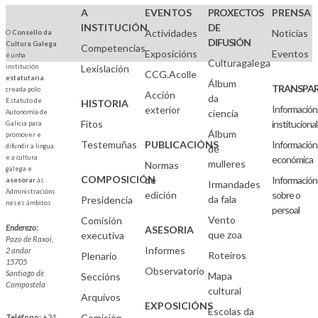
A
EVENTOS
PROXECTOS
PRENSA
INSTITUCIÓN
DE
Actividades
Noticias
O
Consello da
DIFUSIÓN
Cultura Galega
Competencias
Exposicións
Eventos
é unha
Culturagalega
institución
Lexislación
CCG.Acolle
estatutaria
Álbum
TRANSPAR
creada polo
Acción
da
Estatuto de
HISTORIA
Información
exterior
ciencia
Autonomía de
Fitos
institucional
Galicia para
Álbum
promover e
Testemuñas
PUBLICACIÓNS
Información
difundir a lingua
de
e a cultura
económica
mulleres
Normas
galega e
COMPOSICIÓN
de
Información
asesorar
ás
Irmandades
Administracións
edición
sobre o
da fala
Presidencia
neses ámbitos
persoal
Vento
Comisión
Enderezo:
ASESORIA
que zoa
executiva
Pazo de Raxoi,
Informes
2 andar
Roteiros
Plenario
15705
Observatorio
Santiago de
Mapa
Seccións
Compostela
cultural
Arquivos
EXPOSICIÓNS
Escolas da
Comisión
Teléfono:
+34