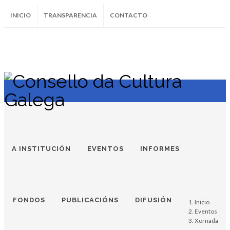
INICIO
TRANSPARENCIA
CONTACTO
SUBSCRÍBETE AO BOLETÍN
Xenes,
Instagram
Facebook
Twitter
Soundcloud
Youtube
+34.981.9572
correo@
linguas
e
historia
A INSTITUCIÓN
EVENTOS
INFORMES
de
Galicia
FONDOS
PUBLICACIÓNS
DIFUSIÓN
Inicio
3 e 4 de
Eventos
Xornada
decembro de