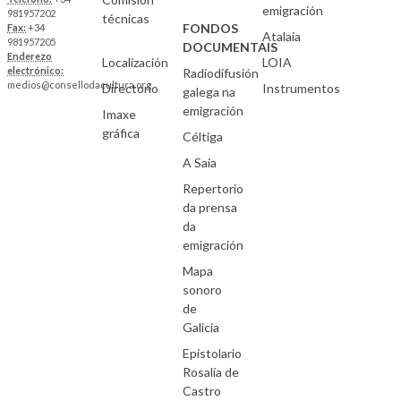
emigración
981957202
técnicas
FONDOS
Fax:
+34
Atalaia
981957205
DOCUMENTAIS
Enderezo
Localización
LOIA
electrónico:
Radiodifusión
medios@consellodacultura.org
Directorio
Instrumentos
galega na
emigración
Imaxe
gráfica
Céltiga
A Saia
Repertorio
da prensa
da
emigración
Mapa
sonoro
de
Galicia
Epistolario
Rosalía de
Castro