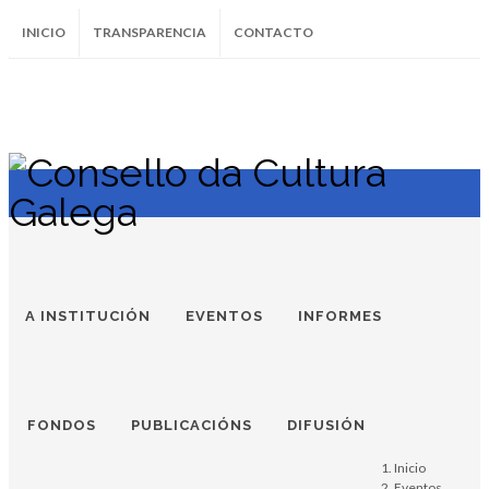
INICIO
TRANSPARENCIA
CONTACTO
SUBSCRÍBETE AO BOLETÍN
Instagram
Facebook
Twitter
Soundcloud
Youtube
+34.981.9572
correo@
A INSTITUCIÓN
EVENTOS
INFORMES
FONDOS
PUBLICACIÓNS
DIFUSIÓN
Inicio
Eventos