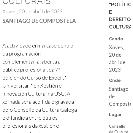
CULTURAIS”
“POLÍTIC
Xoves, 20 de abril de 2023
E
DEREITO
SANTIAGO DE COMPOSTELA
CULTURA
Cando
A actividade enmárcase dentro
Xoves,
da programación
20 de
complementaria, aberta a
abril de
público profesional, da 7ª
2023
edición do Curso de Expert*
Onde
Universitari* en Xestión e
Santiago
Innovación Cultural na USC. A
de
xornada será acollida e gravada
Composte
polo Consello da Cultura Galega
Lugar
e difundida entre outros
profesionais da xestión e
Consello
da Cultura