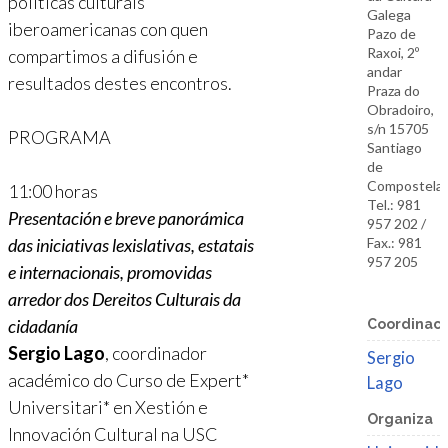
políticas culturais
Galega
iberoamericanas con quen
Pazo de
Raxoi, 2º
compartimos a difusión e
andar
resultados destes encontros.
Praza do
Obradoiro,
s/n 15705
PROGRAMA
Santiago
de
Compostela
11:00 horas
Tel.: 981
Presentación e breve panorámica
957 202 /
das iniciativas lexislativas, estatais
Fax.: 981
957 205
e internacionais, promovidas
arredor dos Dereitos Culturais da
cidadanía
Coordinaci
Sergio Lago
, coordinador
Sergio
académico do Curso de Expert*
Lago
Universitari* en Xestión e
Organiza
Innovación Cultural na USC