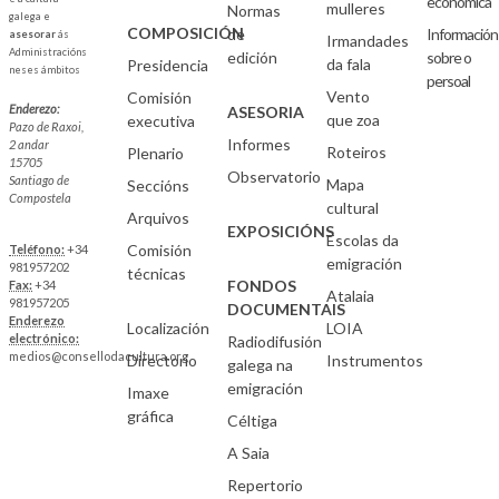
económica
mulleres
Normas
galega e
COMPOSICIÓN
de
Información
asesorar
ás
Irmandades
Administracións
edición
sobre o
da fala
Presidencia
neses ámbitos
persoal
Vento
Comisión
Enderezo:
ASESORIA
que zoa
executiva
Pazo de Raxoi,
Informes
2 andar
Roteiros
Plenario
15705
Observatorio
Santiago de
Mapa
Seccións
Compostela
cultural
Arquivos
EXPOSICIÓNS
Escolas da
Comisión
Teléfono:
+34
emigración
981957202
técnicas
FONDOS
Fax:
+34
Atalaia
981957205
DOCUMENTAIS
Enderezo
Localización
LOIA
electrónico:
Radiodifusión
medios@consellodacultura.org
Directorio
Instrumentos
galega na
emigración
Imaxe
gráfica
Céltiga
A Saia
Repertorio