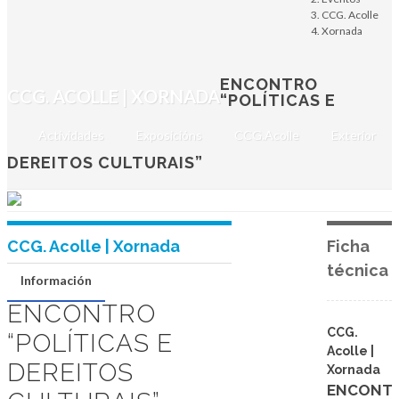
CCG. ACOLLE |
CCG. Acolle
Xornada
Encontro “Políticas
e Dereitos Culturais”
ENCONTRO
CCG. ACOLLE | XORNADA
“POLÍTICAS E
Xoves, 20 de abril de 2023
Actividades
Exposicións
CCG.Acolle
Exterior
SANTIAGO DE COMPOSTELA
DEREITOS CULTURAIS”
CCG. Acolle | Xornada
Ficha
técnica
Información
ENCONTRO
CCG.
“POLÍTICAS E
Acolle |
DEREITOS
Xornada
ENCONT