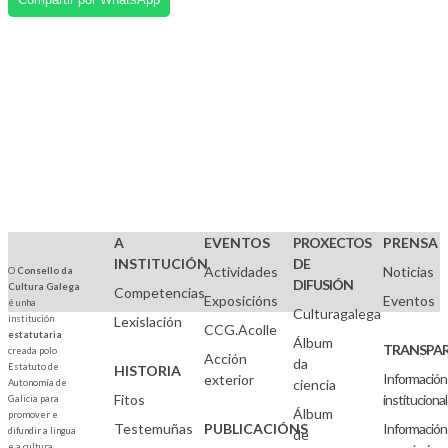
A
EVENTOS
PROXECTOS
PRENSA
INSTITUCIÓN
DE
Actividades
Noticias
O
Consello da
DIFUSIÓN
Cultura Galega
Competencias
Exposicións
Eventos
é unha
Culturagalega
institución
Lexislación
CCG.Acolle
estatutaria
Álbum
TRANSPAR
creada polo
Acción
da
Estatuto de
HISTORIA
Información
exterior
ciencia
Autonomía de
Fitos
institucional
Galicia para
Álbum
promover e
Testemuñas
PUBLICACIÓNS
Información
difundir a lingua
de
e a cultura