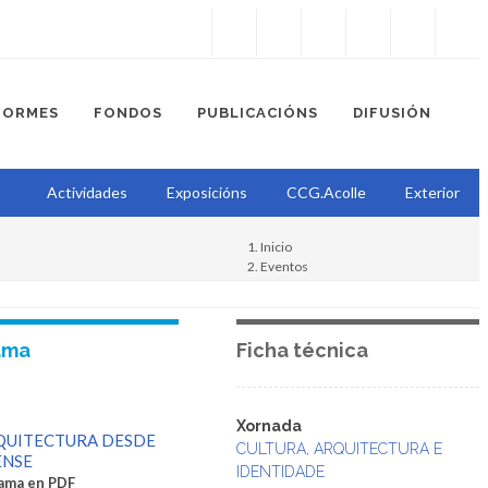
Instagram
Facebook
Twitter
Soundcloud
Youtube
+34.981.9572
correo@
FORMES
FONDOS
PUBLICACIÓNS
DIFUSIÓN
Actividades
Exposicións
CCG.Acolle
Exterior
Inicio
Eventos
Cultura, arquitectura e identidade
Xornada
ama
Ficha técnica
Xornada
QUITECTURA DESDE
CULTURA, ARQUITECTURA E
ENSE
IDENTIDADE
ama en PDF