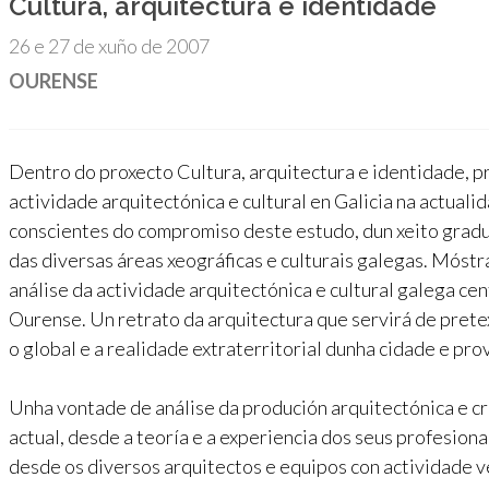
Cultura, arquitectura e identidade
26 e 27 de xuño de 2007
OURENSE
Dentro do proxecto Cultura, arquitectura e identidade, pr
actividade arquitectónica e cultural en Galicia na actuali
conscientes do compromiso deste estudo, dun xeito grad
das diversas áreas xeográficas e culturais galegas. Móstr
análise da actividade arquitectónica e cultural galega cen
Ourense. Un retrato da arquitectura que servirá de pretex
o global e a realidade extraterritorial dunha cidade e prov
Unha vontade de análise da produción arquitectónica e cr
actual, desde a teoría e a experiencia dos seus profesion
desde os diversos arquitectos e equipos con actividade v