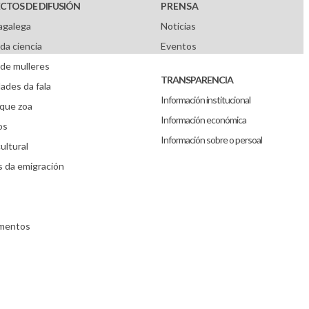
CTOS DE DIFUSIÓN
PRENSA
agalega
Noticias
da ciencia
Eventos
de mulleres
TRANSPARENCIA
ades da fala
Información institucional
que zoa
Información económica
os
Información sobre o persoal
ultural
s da emigración
umentos