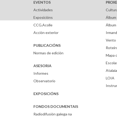
EVENTOS
PROXE
Actividades
Cultur
Exposicións
Álbum 
CCG.Acolle
Álbum 
Acción exterior
Irmand
Vento 
PUBLICACIÓNS
Roteir
Normas de edición
Mapa c
Escola
ASESORIA
Atalaia
Informes
LOIA
Observatorio
Instr
EXPOSICIÓNS
FONDOS DOCUMENTAIS
Radiodifusión galega na