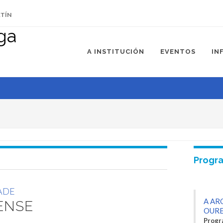
ETÍN
 Ourense
A INSTITUCIÓN
EVENTOS
IN
de
Progr
ADE
A AR
ENSE
OUR
Progr