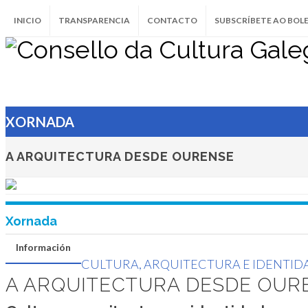
INICIO
TRANSPARENCIA
CONTACTO
SUBSCRÍBETE AO BOL
CULTURA, ARQUITECTURA E IDENTIDADE
A arquitectura desde
Cultura, arquitectura e identida
26 e 27 de xuño de 2007
XORNADA
OURENSE
A ARQUITECTURA DESDE OURENSE
Xornada
Información
CULTURA, ARQUITECTURA E IDENTID
A ARQUITECTURA DESDE OUR