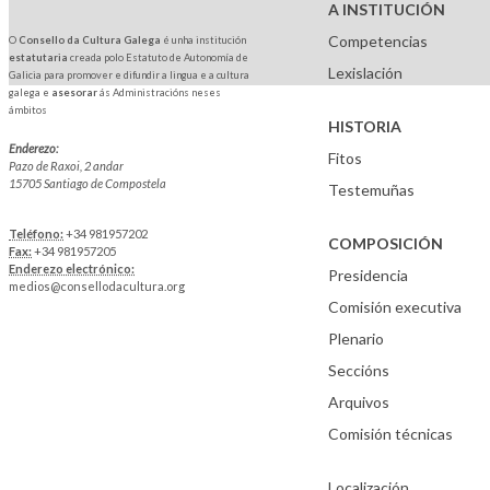
A INSTITUCIÓN
Competencias
O
Consello da Cultura Galega
é unha institución
estatutaria
creada polo Estatuto de Autonomía de
Lexislación
Galicia para promover e difundir a lingua e a cultura
galega e
asesorar
ás Administracións neses
ámbitos
HISTORIA
Enderezo:
Fitos
Pazo de Raxoi, 2 andar
15705 Santiago de Compostela
Testemuñas
Teléfono:
+34 981957202
COMPOSICIÓN
Fax:
+34 981957205
Enderezo electrónico:
Presidencia
medios@consellodacultura.org
Comisión executiva
Plenario
Seccións
Arquivos
Comisión técnicas
Localización