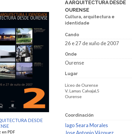
A ARQUITECTURA DESDE
OURENSE
Cultura, arquitectura e
identidade
Cando
26 e 27 de xuño de 2007
Onde
Ourense
Lugar
Liceo de Ourense
V. Lamas Calvajal,5
Ourense
Coordinación
QUITECTURA DESDE
Iago Seara Morales
ENSE
z en PDF
Jose Antonio Vázquez