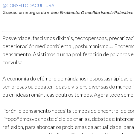
@CONSELLODACULTURA
Gravación íntegra do video
En directo: O conflito Israel/Palestina:
Posverdade, fascismos dixitais, tecnopersoas, precarizaci
deterioración medioambiental, poshumanismo…. Enchemos
pensamento. Asistimos a unha proliferación de palabras 
convulsa.
A economía do efémero demándanos respostas rápidas e 
sen présas ou debater ideas e visións diversas do mundo f
ou en ideas románticas doutros tempos. Agora todo semel
Porén, o pensamento necesita tempos de encontro, de co
Propoñémosvos neste ciclo de charlas, debates e interca
reflexión, para abordar os problemas da actualidade, para