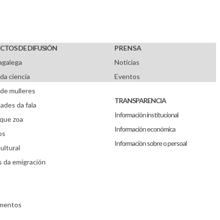
CTOS DE DIFUSIÓN
PRENSA
agalega
Noticias
da ciencia
Eventos
de mulleres
TRANSPARENCIA
ades da fala
Información institucional
que zoa
Información económica
os
Información sobre o persoal
ultural
s da emigración
umentos