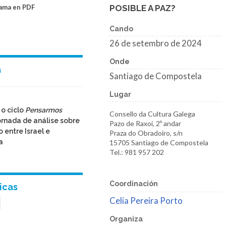
ama en PDF
POSIBLE A PAZ?
Cando
26 de setembro de 2024
Onde
a
Santiago de Compostela
Lugar
o ciclo
Pensarmos
Consello da Cultura Galega
rnada de análise sobre
Pazo de Raxoi, 2º andar
o entre Israel e
Praza do Obradoiro, s/n
a
15705 Santiago de Compostela
Tel.: 981 957 202
Coordinación
icas
Celia Pereira Porto
Organiza