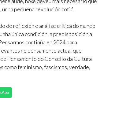
sapere aude, hoxe deveu máis necesario que
e, unha pequena revolución cotiá.
 de reflexión e análise crítica do mundo
unha única condición, a predisposición a
o Pensarmos continúa en 2024 para
levantes no pensamento actual que
n de Pensamento do Consello da Cultura
es como feminismo, fascismos, verdade,
tsApp