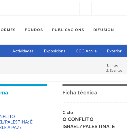
Instagram
Facebook
Twitter
Soundcloud
Youtube
+34.981.9572
correo@
FORMES
FONDOS
PUBLICACIÓNS
DIFUSIÓN
Actividades
Exposicións
CCG.Acolle
Exterior
Inicio
Eventos
Ciclo
ama
Ficha técnica
Ciclo
NFLITO
O CONFLITO
EL/PALESTINA: É
ISRAEL/PALESTINA: É
BLE A PAZ?