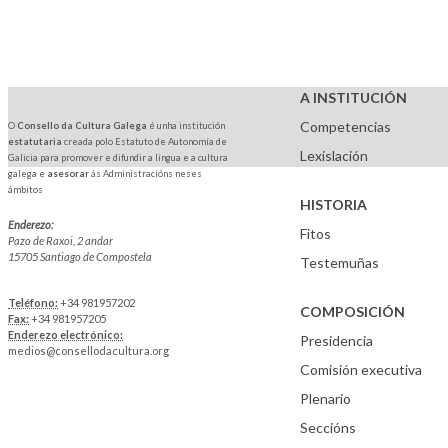
A INSTITUCIÓN
Competencias
O
Consello da Cultura Galega
é unha institución
estatutaria
creada polo Estatuto de Autonomía de
Lexislación
Galicia para promover e difundir a lingua e a cultura
galega e
asesorar
ás Administracións neses
ámbitos
HISTORIA
Enderezo:
Fitos
Pazo de Raxoi, 2 andar
15705 Santiago de Compostela
Testemuñas
Teléfono:
+34 981957202
COMPOSICIÓN
Fax:
+34 981957205
Enderezo electrónico:
Presidencia
medios@consellodacultura.org
Comisión executiva
Plenario
Seccións