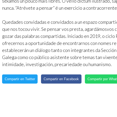
sexamos un pouco máis libres. O vello dictum ilustrado, 
nunca. “Atrévete a pensar” é un exercicio a contracorrent
Quedades convidadas e convidados a un espazo compartido
que nos tocou vivir. Se pensar vos presta, agardámosvos c
gozar das palabras compartidas. Iniciado en 2019, o cicl
ofrecernos a oportunidade de encontrarnos con nomes re
establecerán un diálogo tanto con integrantes da Secció
Galega como co público asistente sobre temas tan vixent
intimidade, investigación, precariedade ou humanismo.
Compartir en Twitter
Compartir en Facebook
Compartir por Wha