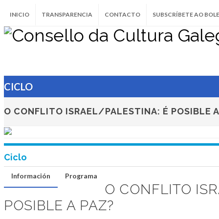
INICIO
TRANSPARENCIA
CONTACTO
SUBSCRÍBETE AO BOL
O conflito Israel/Pale
posible a paz?
26 de setembro de 2024
CICLO
SANTIAGO DE COMPOSTELA
O CONFLITO ISRAEL/PALESTINA: É POSIBLE A
Ciclo
Información
Programa
O CONFLITO ISR
POSIBLE A PAZ?