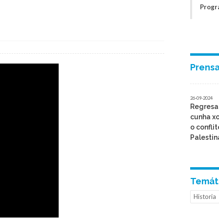
Progr
Prens
26-09-2024
Regresa 
cunha xo
o conflit
Palestin
Temát
Historia