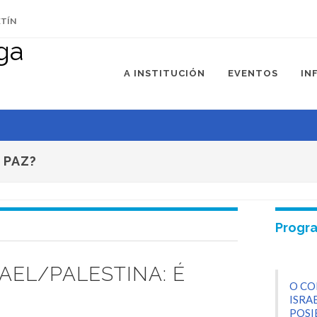
ETÍN
stina: é
A INSTITUCIÓN
EVENTOS
IN
 PAZ?
Progr
AEL/PALESTINA: É
O CO
ISRA
POSI