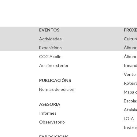
EVENTOS
PROXE
Actividades
Cultur
Exposicións
Álbum 
CCG.Acolle
Álbum 
Acción exterior
Irmand
Vento 
PUBLICACIÓNS
Roteir
Normas de edición
Mapa c
Escola
ASESORIA
Atalaia
Informes
LOIA
Observatorio
Instr
EXPOSICIÓNS