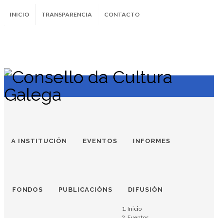
INICIO
TRANSPARENCIA
CONTACTO
SUBSCRÍBETE AO BOLETÍN
Instagram
Facebook
Twitter
Soundcloud
Youtube
+34.981.9572
correo@
A INSTITUCIÓN
EVENTOS
INFORMES
A PANDEIRETA GALEGA - XORNADA
A pandeireta
FONDOS
PUBLICACIÓNS
DIFUSIÓN
galega.
Inicio
Eventos