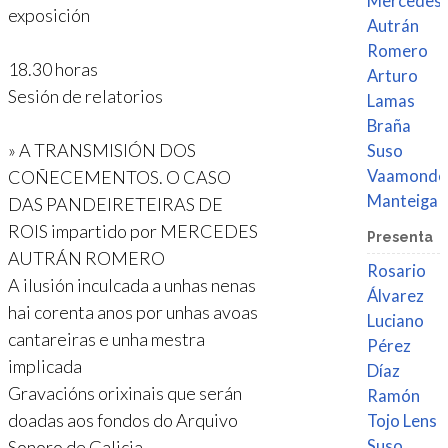
Mercedes
exposición
Autrán
Romero
18.30 horas
Arturo
Sesión de relatorios
Lamas
Braña
» A TRANSMISIÓN DOS
Suso
COÑECEMENTOS. O CASO
Vaamonde
Manteiga
DAS PANDEIRETEIRAS DE
ROIS impartido por MERCEDES
Presenta
AUTRÁN ROMERO
Rosario
A ilusión inculcada a unhas nenas
Álvarez
hai corenta anos por unhas avoas
Luciano
cantareiras e unha mestra
Pérez
implicada
Díaz
Gravacións orixinais que serán
Ramón
doadas aos fondos do Arquivo
Tojo Lens
Sonoro de Galicia
Suso