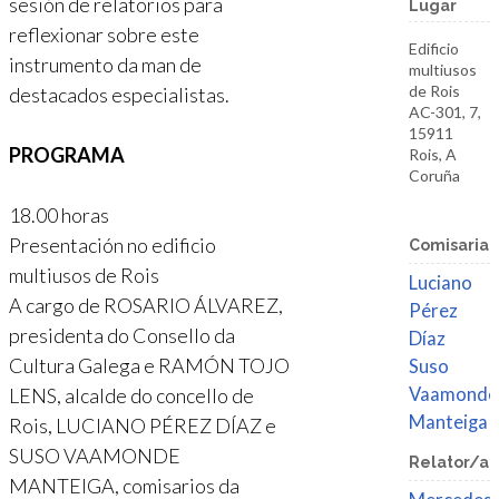
sesión de relatorios para
Lugar
reflexionar sobre este
Edificio
instrumento da man de
multiusos
de Rois
destacados especialistas.
AC-301, 7,
15911
PROGRAMA
Rois, A
Coruña
18.00 horas
Presentación no edificio
Comisaria
multiusos de Rois
Luciano
A cargo de ROSARIO ÁLVAREZ,
Pérez
presidenta do Consello da
Díaz
Cultura Galega e RAMÓN TOJO
Suso
LENS, alcalde do concello de
Vaamonde
Manteiga
Rois, LUCIANO PÉREZ DÍAZ e
SUSO VAAMONDE
Relator/a
MANTEIGA, comisarios da