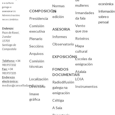
e a cultura
económica
mulleres
Normas
galega e
COMPOSICIÓN
de
Información
asesorar
ás
Irmandades
Administracións
edición
sobre o
da fala
Presidencia
neses ámbitos
persoal
Vento
Comisión
Enderezo:
ASESORIA
que zoa
executiva
Pazo de Raxoi,
Informes
2 andar
Roteiros
Plenario
15705
Observatorio
Santiago de
Mapa
Seccións
Compostela
cultural
Arquivos
EXPOSICIÓNS
Escolas da
Comisión
Teléfono:
+34
emigración
981957202
técnicas
FONDOS
Fax:
+34
Atalaia
981957205
DOCUMENTAIS
Enderezo
Localización
LOIA
electrónico:
Radiodifusión
medios@consellodacultura.org
Directorio
Instrumentos
galega na
emigración
Imaxe
gráfica
Céltiga
A Saia