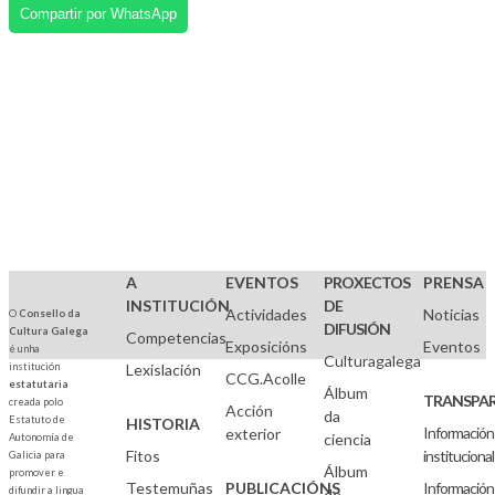
Compartir por WhatsApp
A
EVENTOS
PROXECTOS
PRENSA
INSTITUCIÓN
DE
Actividades
Noticias
O
Consello da
DIFUSIÓN
Cultura Galega
Competencias
Exposicións
Eventos
é unha
Culturagalega
institución
Lexislación
CCG.Acolle
estatutaria
Álbum
TRANSPAR
creada polo
Acción
da
Estatuto de
HISTORIA
Información
exterior
ciencia
Autonomía de
Fitos
institucional
Galicia para
Álbum
promover e
Testemuñas
PUBLICACIÓNS
Información
difundir a lingua
de