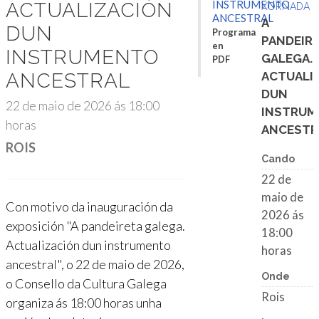
ACTUALIZACIÓN
INSTRUMENTO
XORNADA
ANCESTRAL
A
DUN
Programa
PANDEIR
en
INSTRUMENTO
GALEGA.
PDF
ANCESTRAL
ACTUALI
DUN
22 de maio de 2026 ás 18:00
INSTRU
horas
ANCESTR
ROIS
Cando
22 de
maio de
Con motivo da inauguración da
2026 ás
exposición "A pandeireta galega.
18:00
Actualización dun instrumento
horas
ancestral", o 22 de maio de 2026,
Onde
o Consello da Cultura Galega
Rois
organiza ás 18:00 horas unha