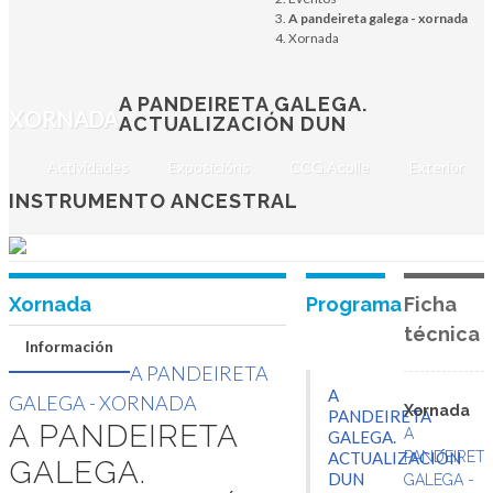
Actualización dun
A pandeireta galega - xornada
Xornada
instrumento
ancestral
A PANDEIRETA GALEGA.
XORNADA
ACTUALIZACIÓN DUN
22 de maio de 2026 ás 18:00 horas
Actividades
Exposicións
CCG.Acolle
Exterior
ROIS
INSTRUMENTO ANCESTRAL
Xornada
Programa
Ficha
técnica
Información
A PANDEIRETA
A
GALEGA - XORNADA
Xornada
PANDEIRETA
A PANDEIRETA
A
GALEGA.
PANDEIRET
ACTUALIZACIÓN
GALEGA.
GALEGA -
DUN