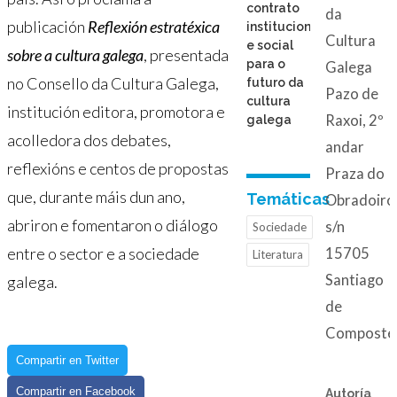
contrato
da
publicación
Reflexión estratéxica
institucional
Cultura
e social
sobre a cultura galega
, presentada
para o
Galega
no Consello da Cultura Galega,
futuro da
Pazo de
cultura
institución editora, promotora e
Raxoi, 2º
galega
acolledora dos debates,
andar
reflexións e centos de propostas
Praza do
que, durante máis dun ano,
Temáticas
Obradoiro
abriron e fomentaron o diálogo
s/n
Sociedade
entre o sector e a sociedade
15705
Literatura
Santiago
galega.
de
Composte
Compartir en Twitter
Compartir en Facebook
Autoría