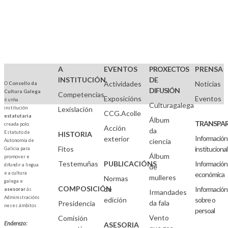
A
EVENTOS
PROXECTOS
PRENSA
INSTITUCIÓN
DE
Actividades
Noticias
O
Consello da
DIFUSIÓN
Cultura Galega
Competencias
Exposicións
Eventos
é unha
Culturagalega
institución
Lexislación
CCG.Acolle
estatutaria
Álbum
TRANSPAR
creada polo
Acción
da
Estatuto de
HISTORIA
Información
exterior
ciencia
Autonomía de
Fitos
institucional
Galicia para
Álbum
promover e
Testemuñas
PUBLICACIÓNS
Información
difundir a lingua
de
e a cultura
económica
mulleres
Normas
galega e
COMPOSICIÓN
de
Información
asesorar
ás
Irmandades
Administracións
edición
sobre o
da fala
Presidencia
neses ámbitos
persoal
Vento
Comisión
Enderezo:
ASESORIA