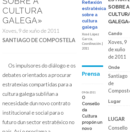
SOBRE A
Reflexión
SOBRE A
CULTURA
estratéxica
CULTURA
sobre a
GALEGA»
cultura
GALEGA»
galega
Xoves, 9 de xuño de 2011
Cando
Xosé López
SANTIAGO DE COMPOSTELA
García,
Xoves, 9
Coordinación
. |
2011
de xuño
de 2011
Os impulsores do diálogo e os
Onde
Prensa
debates orientados a procurar
Santiago
de
estratexias compartidas para a
Composte
cultura galega subliñan a
09-06-2011
O
Lugar
necesidade dun novo contrato
Consello
da
institucional e social para o
Cultura
LUGAR
futuro dun sector estratéxico no
propón un
Consello
novo
país. Así o proclama a