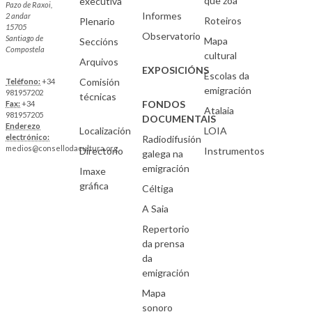
que zoa
executiva
Pazo de Raxoi,
Informes
2 andar
Roteiros
Plenario
15705
Observatorio
Santiago de
Mapa
Seccións
Compostela
cultural
Arquivos
EXPOSICIÓNS
Escolas da
Comisión
Teléfono:
+34
emigración
981957202
técnicas
FONDOS
Fax:
+34
Atalaia
981957205
DOCUMENTAIS
Enderezo
Localización
LOIA
electrónico:
Radiodifusión
medios@consellodacultura.org
Directorio
Instrumentos
galega na
emigración
Imaxe
gráfica
Céltiga
A Saia
Repertorio
da prensa
da
emigración
Mapa
sonoro