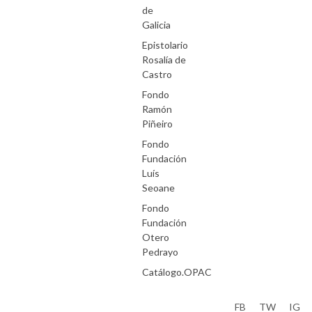
de
Galicia
Epistolario
Rosalía de
Castro
Fondo
Ramón
Piñeiro
Fondo
Fundación
Luís
Seoane
Fondo
Fundación
Otero
Pedrayo
Catálogo.OPAC
Aviso Legal
FB
TW
IG