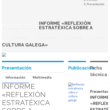
Informe «Reflexión
Presentación
estratéxica sobre a
cultura galega»
INFORME «REFLEXIÓN
PRESENTACIÓN
ESTRATÉXICA SOBRE A
Xoves, 9 de xuño de 2011
Actividades
Exposicións
CCG.Acolle
Exterior
SANTIAGO DE COMPOSTELA
CULTURA GALEGA»
Presentación
Publicación
Ficha
técnica
Información
Multimedia
INFORME
Presentaci
«REFLEXIÓN
INFORME
ESTRATÉXICA
«REFLEX
ESTRATÉ