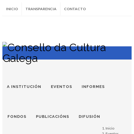
INICIO
TRANSPARENCIA
CONTACTO
SUBSCRÍBETE AO BOLETÍN
Instagram
Facebook
Twitter
Soundcloud
Youtube
+34.981.9572
correo@
A INSTITUCIÓN
EVENTOS
INFORMES
FONDOS
PUBLICACIÓNS
DIFUSIÓN
Inicio
Eventos